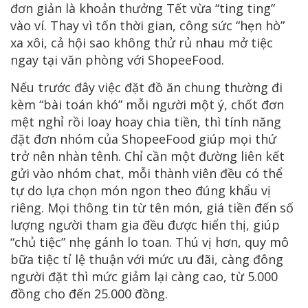
đơn giản là khoản thưởng Tết vừa “ting ting”
vào ví. Thay vì tốn thời gian, công sức “hẹn hò”
xa xôi, cả hội sao không thử rủ nhau mở tiệc
ngay tại văn phòng với ShopeeFood.
Nếu trước đây việc đặt đồ ăn chung thường đi
kèm “bài toán khó” mỗi người một ý, chốt đơn
mệt nghỉ rồi loay hoay chia tiền, thì tính năng
đặt đơn nhóm của ShopeeFood giúp mọi thứ
trở nên nhàn tênh. Chỉ cần một đường liên kết
gửi vào nhóm chat, mỗi thành viên đều có thể
tự do lựa chọn món ngon theo đúng khẩu vị
riêng. Mọi thông tin từ tên món, giá tiền đến số
lượng người tham gia đều được hiển thị, giúp
“chủ tiệc” nhẹ gánh lo toan. Thú vị hơn, quy mô
bữa tiệc tỉ lệ thuận với mức ưu đãi, càng đông
người đặt thì mức giảm lại càng cao, từ 5.000
đồng cho đến 25.000 đồng.