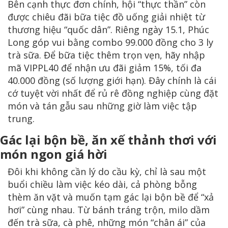
Bên cạnh thực đơn chính, hội “thực thần” còn
được chiêu đãi bữa tiệc đồ uống giải nhiệt từ
thương hiệu “quốc dân”. Riêng ngày 15.1, Phúc
Long góp vui bằng combo 99.000 đồng cho 3 ly
trà sữa. Để bữa tiệc thêm trọn vẹn, hãy nhập
mã VIPPL40 để nhận ưu đãi giảm 15%, tối đa
40.000 đồng (số lượng giới hạn). Đây chính là cái
cớ tuyệt vời nhất để rủ rê đồng nghiệp cùng đặt
món và tán gẫu sau những giờ làm việc tập
trung.
Gác lại bộn bề, ăn xế thảnh thơi với
món ngon giá hời
Đôi khi không cần lý do cầu kỳ, chỉ là sau một
buổi chiều làm việc kéo dài, cả phòng bỗng
thèm ăn vặt và muốn tạm gác lại bộn bề để “xả
hơi” cùng nhau. Từ bánh tráng trộn, milo dầm
đến trà sữa, cà phê, những món “chân ái” của