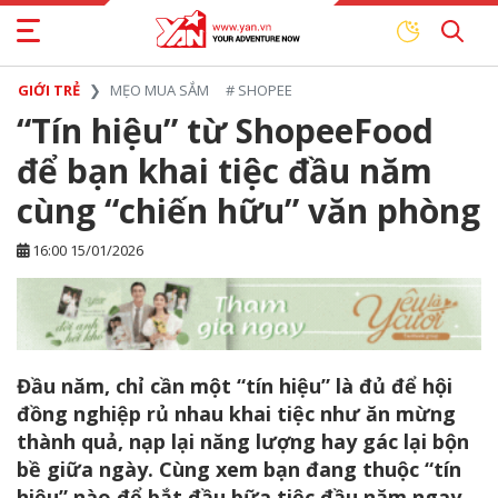
GIỚI TRẺ
MẸO MUA SẮM
#
SHOPEE
“Tín hiệu” từ ShopeeFood
để bạn khai tiệc đầu năm
cùng “chiến hữu” văn phòng
16:00 15/01/2026
Đầu năm, chỉ cần một “tín hiệu” là đủ để hội
đồng nghiệp rủ nhau khai tiệc như ăn mừng
thành quả, nạp lại năng lượng hay gác lại bộn
bề giữa ngày. Cùng xem bạn đang thuộc “tín
hiệu” nào để bắt đầu bữa tiệc đầu năm ngay