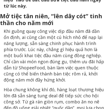
từ lúc này.
Mở tiệc tân niên, “lên dây cót” tinh
thần cho năm mới
Khi guồng quay công việc dịp đầu năm đã dần
ổn định, ai cũng cần một cú hích nhỏ để nạp lại
năng lượng, sẵn sàng chinh phục hành trình
phía trước. Lúc này, chẳng gì hiệu quả hơn là
một buổi khai tiệc đầu năm cùng đồng nghiệp.
Chỉ cần vài món ngon đúng gu, thêm ưu đãi hấp
dẫn từ ShopeeFood, bàn làm việc quen thuộc
cũng có thể biến thành bàn tiệc rôm rả, khởi
động năm mới đầy hứng khởi.
Hòa chung không khí đó, hàng loạt thương hiệu
lớn đã sẵn sàng tung deal để tiếp sức cho hội
công sở. Từ gà rán giòn rụm, combo ăn no nê
đến đồ uống giải nhiệt “quốc dân”, mọi lựa chọn