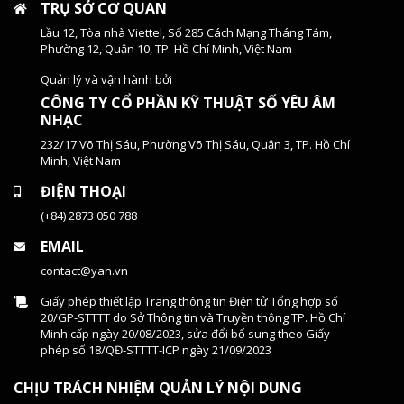
TRỤ SỞ CƠ QUAN
Lầu 12, Tòa nhà Viettel, Số 285 Cách Mạng Tháng Tám,
Phường 12, Quận 10, TP. Hồ Chí Minh, Việt Nam
Quản lý và vận hành bởi
CÔNG TY CỔ PHẦN KỸ THUẬT SỐ YÊU ÂM
NHẠC
232/17 Võ Thị Sáu, Phường Võ Thị Sáu, Quận 3, TP. Hồ Chí
Minh, Việt Nam
ĐIỆN THOẠI
(+84) 2873 050 788
EMAIL
contact@yan.vn
Giấy phép thiết lập Trang thông tin Điện tử Tổng hợp số
20/GP-STTTT do Sở Thông tin và Truyền thông TP. Hồ Chí
Minh cấp ngày 20/08/2023, sửa đổi bổ sung theo Giấy
phép số 18/QĐ-STTTT-ICP ngày 21/09/2023
CHỊU TRÁCH NHIỆM QUẢN LÝ NỘI DUNG