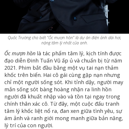
Quốc Trường cho biết "Ốc mượn hồn" là dự án điện ảnh dài hơi,
nặng tâm lý nhất của anh.
Ốc mượn hồn
là tác phẩm tâm lý, kịch tính được
đạo diễn Đinh Tuấn Vũ ấp ủ và chuẩn bị từ năm
2021. Phim bắt đầu bằng một vụ tai nạn thảm
khốc trên biển. Hai cô gái cùng gặp nạn nhưng
chỉ một người sống sót. Khi tỉnh dậy, người may
mắn sống sót bàng hoàng nhận ra linh hồn
người đã khuất nhập vào và tồn tại ngay trong
chính thân xác cô. Từ đây, một cuộc đấu tranh
tâm lý khốc liệt nổ ra, đan xen giữa tình yêu, sự
ám ảnh và ranh giới mong manh giữa bản năng,
lý trí của con người.