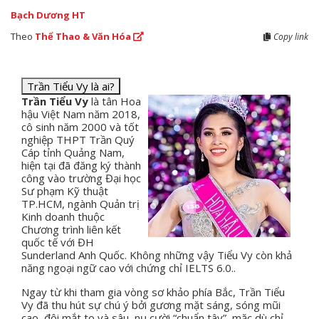
Bạch Dương HT
Theo
Thể Thao & Văn Hóa
Copy link
Trần Tiểu Vy là ai?
Trần Tiểu Vy
là tân Hoa
hậu Việt Nam năm 2018,
cô sinh năm 2000 và tốt
nghiệp THPT Trần Quý
Cáp tỉnh Quảng Nam,
hiện tại đã đăng ký thành
công vào trường Đại học
Sư phạm Kỹ thuật
TP.HCM, ngành Quản trị
Kinh doanh thuộc
Chương trình liên kết
quốc tế với ĐH
Sunderland Anh Quốc. Không những vậy Tiểu Vy còn khả
năng ngoại ngữ cao với chứng chỉ IELTS 6.0..
Ngay từ khi tham gia vòng sơ khảo phía Bắc, Trần Tiểu
Vy đã thu hút sự chú ý bởi gương mặt sáng, sóng mũi
cao, đôi mắt to và sâu, nụ cười “chuẩn tây”, mặc dù chỉ