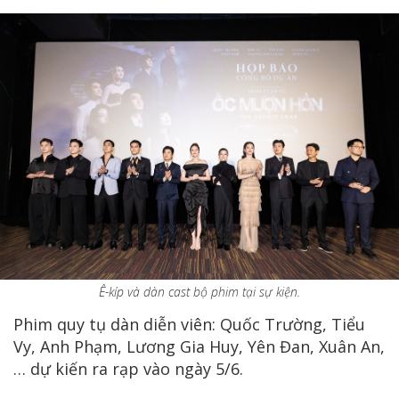
Ê-kíp và dàn cast bộ phim tại sự kiện.
Phim quy tụ dàn diễn viên: Quốc Trường, Tiểu
Vy, Anh Phạm, Lương Gia Huy, Yên Đan, Xuân An,
… dự kiến ra rạp vào ngày 5/6.