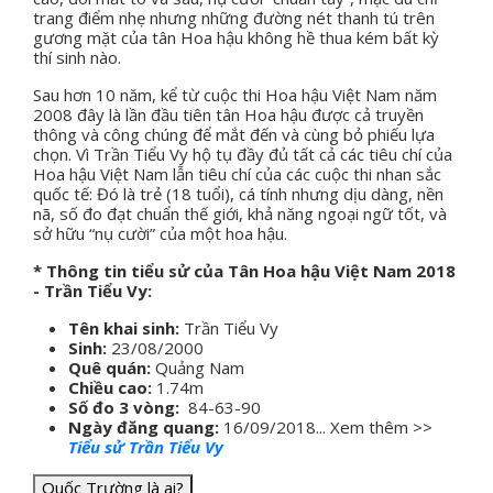
trang điểm nhẹ nhưng những đường nét thanh tú trên
gương mặt của tân Hoa hậu không hề thua kém bất kỳ
thí sinh nào.
Sau hơn 10 năm, kể từ cuộc thi Hoa hậu Việt Nam năm
2008 đây là lần đầu tiên tân Hoa hậu được cả truyền
thông và công chúng để mắt đến và cùng bỏ phiếu lựa
chọn. Vì Trần Tiểu Vy hộ tụ đầy đủ tất cả các tiêu chí của
Hoa hậu Việt Nam lẫn tiêu chí của các cuộc thi nhan sắc
quốc tế: Đó là trẻ (18 tuổi), cá tính nhưng dịu dàng, nền
nã, số đo đạt chuẩn thế giới, khả năng ngoại ngữ tốt, và
sở hữu “nụ cười” của một hoa hậu.
* Thông tin tiểu sử của Tân Hoa hậu Việt Nam 2018
- Trần Tiểu Vy:
Tên khai sinh:
Trần Tiểu Vy
Sinh:
23/08/2000
Quê quán:
Quảng Nam
Chiều cao:
1.74m
Số đo 3 vòng:
84-63-90
Ngày đăng quang:
16/09/2018... Xem thêm >>
Tiểu sử Trần Tiểu Vy
Quốc Trường là ai?