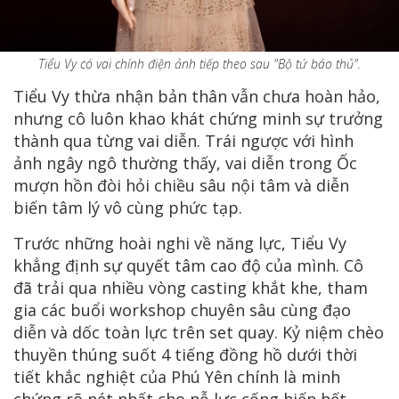
Tiểu Vy có vai chính điện ảnh tiếp theo sau "Bộ tứ báo thủ".
Tiểu Vy thừa nhận bản thân vẫn chưa hoàn hảo,
nhưng cô luôn khao khát chứng minh sự trưởng
thành qua từng vai diễn. Trái ngược với hình
ảnh ngây ngô thường thấy, vai diễn trong Ốc
mượn hồn đòi hỏi chiều sâu nội tâm và diễn
biến tâm lý vô cùng phức tạp.
Trước những hoài nghi về năng lực, Tiểu Vy
khẳng định sự quyết tâm cao độ của mình. Cô
đã trải qua nhiều vòng casting khắt khe, tham
gia các buổi workshop chuyên sâu cùng đạo
diễn và dốc toàn lực trên set quay. Kỷ niệm chèo
thuyền thúng suốt 4 tiếng đồng hồ dưới thời
tiết khắc nghiệt của Phú Yên chính là minh
chứng rõ nét nhất cho nỗ lực cống hiến hết