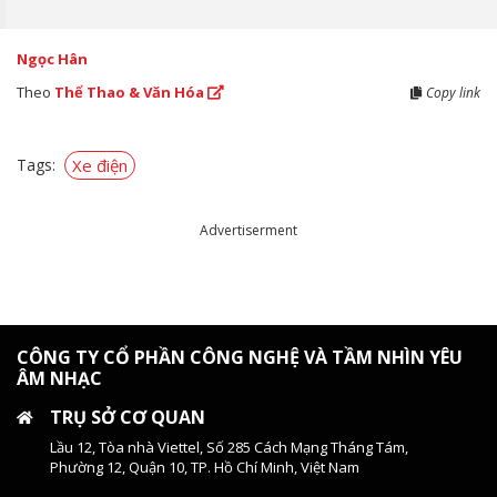
Ngọc Hân
Theo
Thể Thao & Văn Hóa
Copy link
Tags:
Xe điện
Advertiserment
CÔNG TY CỔ PHẦN CÔNG NGHỆ VÀ TẦM NHÌN YÊU
ÂM NHẠC
TRỤ SỞ CƠ QUAN
Lầu 12, Tòa nhà Viettel, Số 285 Cách Mạng Tháng Tám,
Phường 12, Quận 10, TP. Hồ Chí Minh, Việt Nam