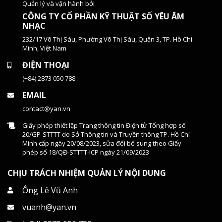
Quản lý và vận hành bởi
CÔNG TY CỔ PHẦN KỸ THUẬT SỐ YÊU ÂM
NHẠC
232/17 Võ Thị Sáu, Phường Võ Thị Sáu, Quận 3, TP. Hồ Chí
Minh, Việt Nam
ĐIỆN THOẠI
(+84) 2873 050 788
EMAIL
contact@yan.vn
Giấy phép thiết lập Trang thông tin Điện tử Tổng hợp số
20/GP-STTTT do Sở Thông tin và Truyền thông TP. Hồ Chí
Minh cấp ngày 20/08/2023, sửa đổi bổ sung theo Giấy
phép số 18/QĐ-STTTT-ICP ngày 21/09/2023
CHỊU TRÁCH NHIỆM QUẢN LÝ NỘI DUNG
Ông Lê Vũ Anh
vuanh@yan.vn