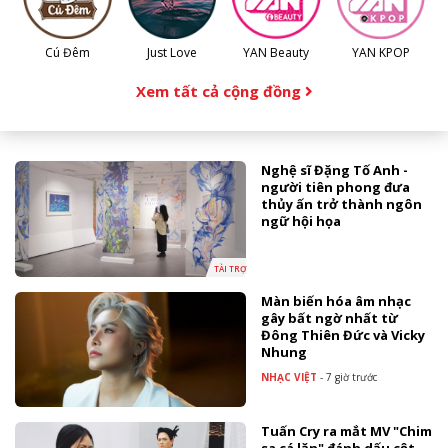
Cú Đêm
Just Love
YAN Beauty
YAN KPOP
Xem tất cả cộng đồng
Nghệ sĩ Đặng Tố Anh -
người tiên phong đưa
thủy ấn trở thành ngôn
ngữ hội họa
TÀI TRỢ
Màn biến hóa âm nhạc
gây bất ngờ nhất từ
Đông Thiên Đức và Vicky
Nhung
NHẠC VIỆT
-
7 giờ trước
Tuấn Cry ra mắt MV "Chim