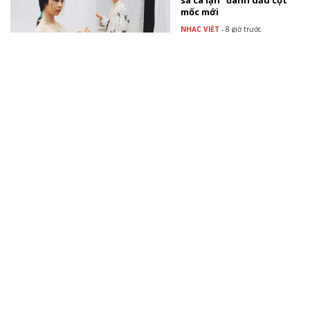
sa cá lặn" đánh dấu cột
mốc mới
NHẠC VIỆT
-
8 giờ trước
Booking.com khơi nguồn
cảm hứng du lịch hè
thông qua trải nghiệm
pop-up cà phê
TÀI TRỢ
Lễ hội Ý Ferragosto duy
nhất tại Việt Nam hứa
hẹn mang đến những
trải nghiệm đầy hứng
khởi
TÀI TRỢ
Xem thêm