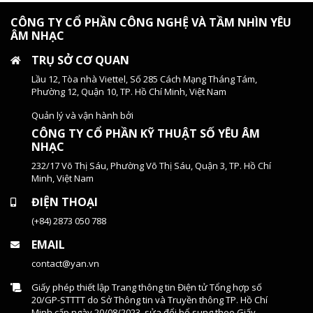
CÔNG TY CỔ PHẦN CÔNG NGHỆ VÀ TẦM NHÌN YÊU
ÂM NHẠC
TRỤ SỞ CƠ QUAN
Lầu 12, Tòa nhà Viettel, Số 285 Cách Mạng Tháng Tám,
Phường 12, Quận 10, TP. Hồ Chí Minh, Việt Nam
Quản lý và vận hành bởi
CÔNG TY CỔ PHẦN KỸ THUẬT SỐ YÊU ÂM
NHẠC
232/17 Võ Thị Sáu, Phường Võ Thị Sáu, Quận 3, TP. Hồ Chí
Minh, Việt Nam
ĐIỆN THOẠI
(+84) 2873 050 788
EMAIL
contact@yan.vn
Giấy phép thiết lập Trang thông tin Điện tử Tổng hợp số
20/GP-STTTT do Sở Thông tin và Truyền thông TP. Hồ Chí
Minh cấp ngày 20/08/2023, sửa đổi bổ sung theo Giấy