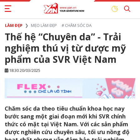
LÀM ĐẸP
MẸO LÀM ĐẸP
#
CHĂM SÓC DA
Thế hệ “Chuyên da” - Trải
nghiệm thú vị từ dược mỹ
phẩm của SVR Việt Nam
18:30 20/03/2025
Chăm sóc da theo tiêu chuẩn khoa học nay
bước sang một giai đoạn mới khi SVR chính
thức có mặt tại Việt Nam. Với các sản phẩm
được nghiên cứu chuyên sâu, tối ưu nồng độ
hoạt chất nhưng vẫn đảm bảo trải nghiệm