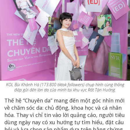
KOL Bùi Khánh Hà (173.800 tiktok followers) chụp hình cùng thông
điệp gửi đến làn da của mình tại khu vực Rất Tận Hưởng.
Thế hệ “Chuyên da” mang đến một góc nhìn mới
về chăm sóc da: chủ động, khoa học và cá nhân
hóa. Thay vì chỉ tin vào lời quảng cáo, người tiêu
dùng ngày nay có xu hướng tự tìm hiểu, đặt câu
hỏi và lựa chọn sản phẩm dựa trên bằng chứng