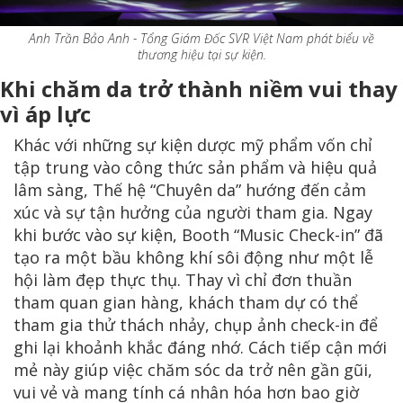
Anh Trần Bảo Anh - Tổng Giám Đốc SVR Việt Nam phát biểu về
thương hiệu tại sự kiện.
Khi chăm da trở thành niềm vui thay
vì áp lực
Khác với những sự kiện dược mỹ phẩm vốn chỉ
tập trung vào công thức sản phẩm và hiệu quả
lâm sàng, Thế hệ “Chuyên da” hướng đến cảm
xúc và sự tận hưởng của người tham gia. Ngay
khi bước vào sự kiện, Booth “Music Check-in” đã
tạo ra một bầu không khí sôi động như một lễ
hội làm đẹp thực thụ. Thay vì chỉ đơn thuần
tham quan gian hàng, khách tham dự có thể
tham gia thử thách nhảy, chụp ảnh check-in để
ghi lại khoảnh khắc đáng nhớ. Cách tiếp cận mới
mẻ này giúp việc chăm sóc da trở nên gần gũi,
vui vẻ và mang tính cá nhân hóa hơn bao giờ