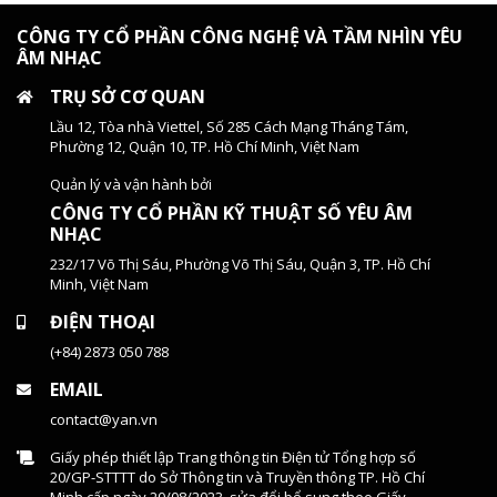
CÔNG TY CỔ PHẦN CÔNG NGHỆ VÀ TẦM NHÌN YÊU
ÂM NHẠC
TRỤ SỞ CƠ QUAN
Lầu 12, Tòa nhà Viettel, Số 285 Cách Mạng Tháng Tám,
Phường 12, Quận 10, TP. Hồ Chí Minh, Việt Nam
Quản lý và vận hành bởi
CÔNG TY CỔ PHẦN KỸ THUẬT SỐ YÊU ÂM
NHẠC
232/17 Võ Thị Sáu, Phường Võ Thị Sáu, Quận 3, TP. Hồ Chí
Minh, Việt Nam
ĐIỆN THOẠI
(+84) 2873 050 788
EMAIL
contact@yan.vn
Giấy phép thiết lập Trang thông tin Điện tử Tổng hợp số
20/GP-STTTT do Sở Thông tin và Truyền thông TP. Hồ Chí