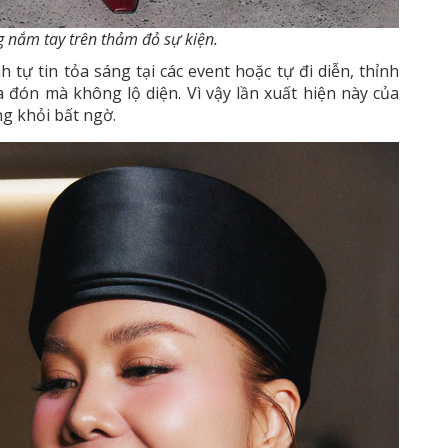
 nắm tay trên thảm đỏ sự kiện.
ự tin tỏa sáng tại các event hoặc tự đi diễn, thỉnh
 đón mà không lộ diện. Vì vậy lần xuất hiện này của
g khỏi bất ngờ.