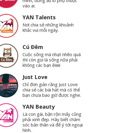
mình, đừng âu lo phụ thuộc
vào ai.
YAN Talents
Nơi chia sẻ những khoảnh
khắc vui mỗi ngày.
Cú Đêm
Cuộc sống mà nhạt nhẽo quá
thì còn gọi là sống nữa phải
không các bạn êiiiiii
Just Love
Chỉ đơn giản rằng Just Love
chia sẻ các bài hát mà có thể
bạn chưa bao giờ được nghe.
YAN Beauty
Là con gái, bận rộn mấy cũng
phải xinh đẹp. Hãy biết chăm
sóc bản thân và để ý tới ngoại
hình.