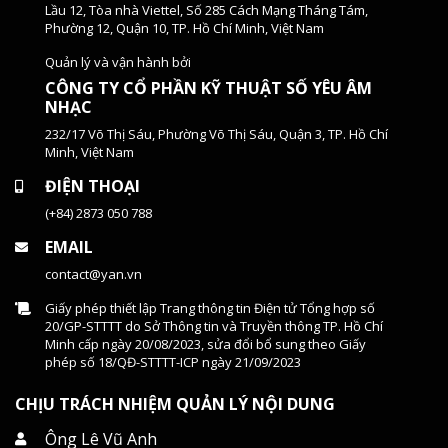
Lầu 12, Tòa nhà Viettel, Số 285 Cách Mạng Tháng Tám,
Phường 12, Quận 10, TP. Hồ Chí Minh, Việt Nam
Quản lý và vận hành bởi
CÔNG TY CỔ PHẦN KỸ THUẬT SỐ YÊU ÂM
NHẠC
232/17 Võ Thị Sáu, Phường Võ Thị Sáu, Quận 3, TP. Hồ Chí
Minh, Việt Nam
ĐIỆN THOẠI
(+84) 2873 050 788
EMAIL
contact@yan.vn
Giấy phép thiết lập Trang thông tin Điện tử Tổng hợp số
20/GP-STTTT do Sở Thông tin và Truyền thông TP. Hồ Chí
Minh cấp ngày 20/08/2023, sửa đổi bổ sung theo Giấy
phép số 18/QĐ-STTTT-ICP ngày 21/09/2023
CHỊU TRÁCH NHIỆM QUẢN LÝ NỘI DUNG
Ông Lê Vũ Anh