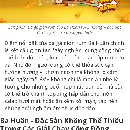
Sản phẩm Da gà giòn rụm của Ba Huân với 3 hương vị độc đáo
được người tiêu dùng yêu thích.
Điểm nổi bật của da gà giòn rụm Ba Huân chính
là kết cấu giòn tan "gây nghiện" cùng công thức
chế biến độc đáo, loại bỏ hoàn toàn lớp mỡ dưới
da. Nhờ đó, người dùng có thể thỏa sức tận
hưởng hương vị thơm ngon mà không lo cảm
giác ngấy mỡ. Đây không chỉ là món ăn nhẹ lý
tưởng cho những buổi họp mặt bạn bè, mà còn
có thể trở thành topping hấp dẫn cho món
salad tươi mát hoặc ăn kèm xôi mặn, tạo nên
những trải nghiệm ẩm thực độc đáo.
Ba Huân - Đặc Sản Không Thể Thiếu
Trong Các Giải Chạy Cộng Đồng