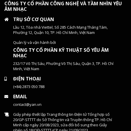
CÔNG TY CỔ PHẦN CÔNG NGHỆ VÀ TẦM NHÌN YÊU
ÂM NHẠC
TRỤ SỞ CƠ QUAN
Lầu 12, Tòa nhà Viettel, Số 285 Cách Mạng Tháng Tám,
Phường 12, Quận 10, TP. Hồ Chí Minh, Việt Nam
Quản lý và vận hành bởi
CÔNG TY CỔ PHẦN KỸ THUẬT SỐ YÊU ÂM
NHẠC
232/17 Võ Thị Sáu, Phường Võ Thị Sáu, Quận 3, TP. Hồ Chí
Minh, Việt Nam
ĐIỆN THOẠI
(+84) 2873 050 788
EMAIL
contact@yan.vn
Giấy phép thiết lập Trang thông tin Điện tử Tổng hợp số
20/GP-STTTT do Sở Thông tin và Truyền thông TP. Hồ Chí
Minh cấp ngày 20/08/2023, sửa đổi bổ sung theo Giấy
phép số 18/QĐ-STTTT-ICP ngày 21/09/2023