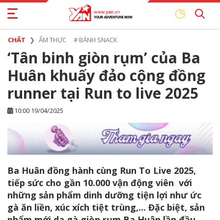
CHẤT
ẨM THỰC
#
BÁNH SNACK
‘Tân binh giòn rụm’ của Ba
Huân khuấy đảo cộng đồng
runner tại Run to live 2025
10:00 19/04/2025
Ba Huân đồng hành cùng Run To Live 2025,
tiếp sức cho gần 10.000 vận động viên với
những sản phẩm dinh dưỡng tiện lợi như ức
gà ăn liền, xúc xích tiệt trùng,... Đặc biệt, sản
phẩm mới da gà giòn rụm Ba Huân lần đầu