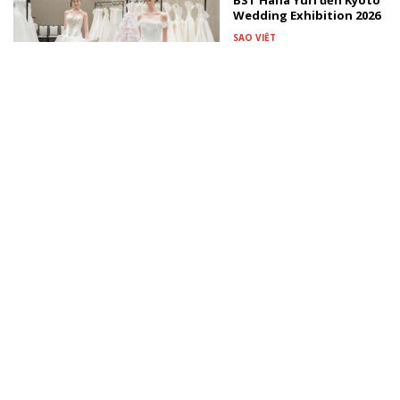
BST Hana Yuri đến Kyoto
Wedding Exhibition 2026
SAO VIỆT
Nghệ sĩ Đặng Tố Anh -
người tiên phong đưa
thủy ấn trở thành ngôn
ngữ hội họa
TÀI TRỢ
Màn biến hóa âm nhạc
gây bất ngờ nhất từ
Đông Thiên Đức và Vicky
Nhung
NHẠC VIỆT
Xem thêm