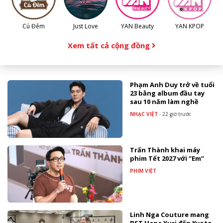
Cú Đêm
Just Love
YAN Beauty
YAN KPOP
Xem tất cả cộng đồng
Phạm Anh Duy trở về tuổi
23 bằng album đầu tay
sau 10 năm làm nghề
NHẠC VIỆT
-
22 giờ trước
Trấn Thành khai máy
phim Tết 2027 với “Em”
PHIM VIỆT
Linh Nga Couture mang