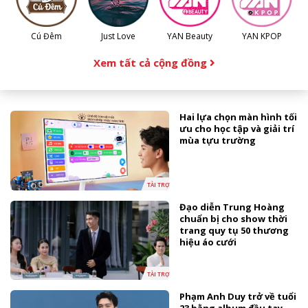
Cú Đêm
Just Love
YAN Beauty
YAN KPOP
Xem tất cả cộng đồng
Hai lựa chọn màn hình tối
ưu cho học tập và giải trí
mùa tựu trường
TÀI TRỢ
Đạo diễn Trung Hoàng
chuẩn bị cho show thời
trang quy tụ 50 thương
hiệu áo cưới
TÀI TRỢ
Phạm Anh Duy trở về tuổi