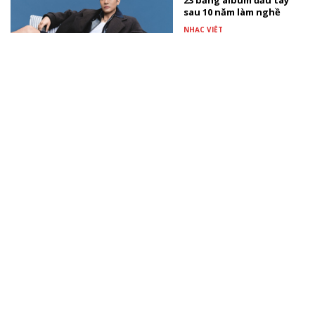
23 bằng album đầu tay
sau 10 năm làm nghề
NHẠC VIỆT
Linh Nga Couture mang
BST Hana Yuri đến Kyoto
Wedding Exhibition 2026
SAO VIỆT
Trấn Thành khai máy
phim Tết 2027 với “Em”
PHIM VIỆT
Xem thêm