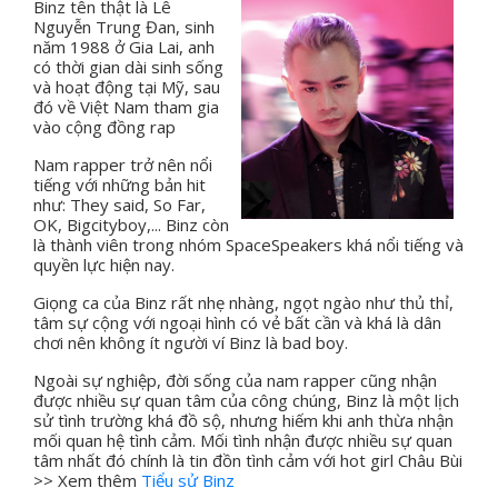
Binz tên thật là Lê
Nguyễn Trung Đan, sinh
năm 1988 ở Gia Lai, anh
có thời gian dài sinh sống
và hoạt động tại Mỹ, sau
đó về Việt Nam tham gia
vào cộng đồng rap
Nam rapper trở nên nổi
tiếng với những bản hit
như: They said, So Far,
OK, Bigcityboy,... Binz còn
là thành viên trong nhóm SpaceSpeakers khá nổi tiếng và
quyền lực hiện nay.
Giọng ca của Binz rất nhẹ nhàng, ngọt ngào như thủ thỉ,
tâm sự cộng với ngoại hình có vẻ bất cần và khá là dân
chơi nên không ít người ví Binz là bad boy.
Ngoài sự nghiệp, đời sống của nam rapper cũng nhận
được nhiều sự quan tâm của công chúng, Binz là một lịch
sử tình trường khá đồ sộ, nhưng hiếm khi anh thừa nhận
mối quan hệ tình cảm. Mối tình nhận được nhiều sự quan
tâm nhất đó chính là tin đồn tình cảm với hot girl Châu Bùi
>> Xem thêm
Tiểu sử Binz