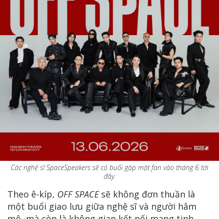
Các nghệ sĩ SpaceSpeakers sẽ có buổi gặp mặt fan vào tháng 6 tới
đây.
Theo ê-kíp,
OFF SPACE
sẽ không đơn thuần là
một buổi giao lưu giữa nghệ sĩ và người hâm
mộ, mà còn là không gian kết nối mang tinh