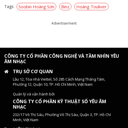
Tags:
Soobin Hoàng Sơn
Binz
Hoàng Touliver
Advertiserment
CÔNG TY CỔ PHẦN CÔNG NGHỆ VÀ TẦM NHÌN YÊU
ÂM NHẠC
TRỤ SỞ CƠ QUAN
Lầu 12, Tòa nhà Viettel, Số 285 Cách Mạng Tháng Tám,
Phường 12, Quận 10, TP. Hồ Chí Minh, Việt Nam
Quản lý và vận hành bởi
CÔNG TY CỔ PHẦN KỸ THUẬT SỐ YÊU ÂM
NHẠC
232/17 Võ Thị Sáu, Phường Võ Thị Sáu, Quận 3, TP. Hồ Chí
Minh, Việt Nam