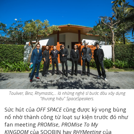
Touliver, Binz, Rhymastic,... là những nghệ sĩ bước đầu xây dựng
"thương hiệu" SpaceSpeakers.
Sức hút của
OFF SPACE
cũng được kỳ vọng bùng
nổ nhờ thành công từ loạt sự kiện trước đó như
fan meeting
PROMise
,
PROMise To My
KINGDOM
của SOOBIN hay
RHYMeeting
của