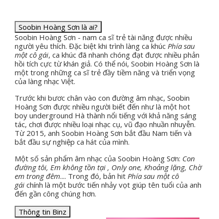
Soobin Hoàng Sơn là ai?
Soobin Hoàng Sơn - nam ca sĩ trẻ tài năng được nhiều
người yêu thích. Đặc biệt khi trình làng ca khúc
Phía sau
một cô gái
, ca khúc đã nhanh chóng đạt được nhiều phản
hồi tích cực từ khán giả. Có thể nói, Soobin Hoàng Sơn là
một trong những ca sĩ trẻ đầy tiềm năng và triển vọng
của làng nhạc Việt.
Trước khi bươc chân vào con đường âm nhạc, Soobin
Hoàng Sơn được nhiều người biết đến như là một hot
boy underground Hà thành nổi tiếng với khả năng sáng
tác, chơi được nhiều loại nhạc cụ, vũ đạo nhuần nhuyễn.
Từ 2015, anh Soobin Hoàng Sơn bắt đầu Nam tiến và
bắt đầu sự nghiệp ca hát của mình.
Một số sản phẩm âm nhạc của Soobin Hoàng Sơn:
Con
đường tôi, Em không tồn tại , Only one, Khoảng lặng, Chờ
em trong đêm
.... Trong đó, bản hit
Phía sau một cô
gái
chính là một bước tiến nhảy vọt giúp tên tuổi của anh
đến gần công chúng hơn.
Thông tin Binz