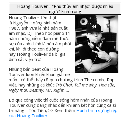
Hoàng Touliver - "Phù thủy âm nhạc" được nhiều
người kính trọng
Hoàng Touliver tên thật
là Nguyễn Hoàng sinh năm
1987, anh vừa là nhà sản xuất
âm nhạc, DJ. Theo học piano 11
năm nhưng niềm đam mê thực
sự của anh chính là hòa âm phối
khí, khi đi theo con đường
này Hoàng Touliver đã bị gia
đình cắt viện trợ.
Những bản beat của Hoàng
Touliver luôn khiến khán giả mê
mẩm, có thể thấy rõ qua chương trình The remix, Rap
Việt, hay những ca khúc
Trò Chơi, Tell me why, Hoa sữa,
Ngày mai, Destiny, Mr. Right, …
Bỏ qua công việc thì cuộc sống hôm nhân của Hoàng
Touliver cũng đáng nhắc đến khi anh kết hôn cùng ca sĩ
tài năng - Tóc Tiên, >> Xem thêm
Hành trình sự nghiệp
của Hoàng Touliver
.