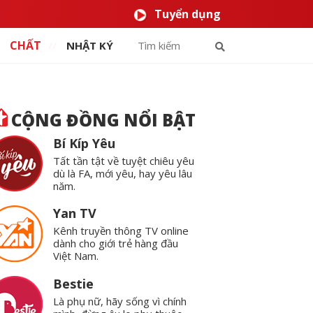
Tuyển dụng
CHẤT
NHẬT KÝ
CỘNG ĐỒNG NỔI BẬT
Bí Kíp Yêu
Tất tần tật về tuyệt chiêu yêu
dù là FA, mới yêu, hay yêu lâu
năm.
Yan TV
Kênh truyền thông TV online
dành cho giới trẻ hàng đầu
Việt Nam.
Bestie
Là phụ nữ, hãy sống vì chính