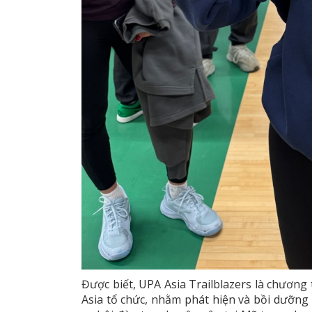
Được biết, UPA Asia Trailblazers là chương
Asia tổ chức, nhằm phát hiện và bồi dưỡng t