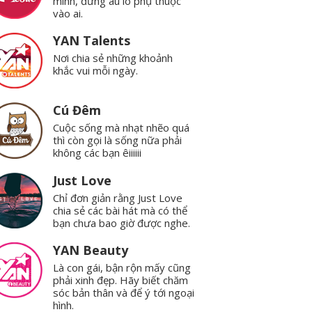
mình, đừng âu lo phụ thuộc
vào ai.
YAN Talents
Nơi chia sẻ những khoảnh
khắc vui mỗi ngày.
Cú Đêm
Cuộc sống mà nhạt nhẽo quá
thì còn gọi là sống nữa phải
không các bạn êiiiiii
Just Love
Chỉ đơn giản rằng Just Love
chia sẻ các bài hát mà có thể
bạn chưa bao giờ được nghe.
YAN Beauty
Là con gái, bận rộn mấy cũng
phải xinh đẹp. Hãy biết chăm
sóc bản thân và để ý tới ngoại
hình.