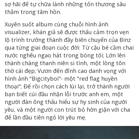
sợ hãi để tự chữa lành những tổn thương sâu
thẳm trong tâm hồn.
Xuyên suốt album cùng chuỗi hình ảnh
visualizer, khán giả sẽ được thấu cảm trọn vẹn
lộ trình trưởng thành đầy biến chuyển của Binz
qua từng giai đoạn cuộc đời: Từ cậu bé cầm chai
nước nghêu ngao hát trong bóng tối; Lớn lên
thành chàng thanh niên si tình, một lòng tôn
thờ cái đẹp; Vươn đến đỉnh cao danh vọng với
hình ảnh "Bigcityboi"- một "red flag huyền
thoại"; Để rồi chọn cách lùi lại, trở thành người
bạn biết cúi đầu nhận lỗi trước anh em, một
người đàn ông thấu hiểu sự hy sinh của người
yêu, và một người con trút bỏ hờn giận với cha
để lần đầu tiên ngỏ lời yêu mẹ.