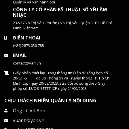
Quản lý và vận hành bởi
CÔNG TY CỔ PHẦN KỸ THUẬT SỐ YÊU ÂM
NHẠC
232/17 Võ Thị Sáu, Phường Võ Thị Sáu, Quận 3, TP. Hồ Chí
Minh, Việt Nam
ĐIỆN THOẠI
(+84) 2873 050 788
EMAIL
contact@yan.vn
Giấy phép thiết lập Trang thông tin Điện tử Tổng hợp số
20/GP-STTTT do Sở Thông tin và Truyền thông TP. Hồ Chí
Minh cấp ngày 20/08/2023, sửa đổi bổ sung theo Giấy
phép số 18/QĐ-STTTT-ICP ngày 21/09/2023
CHỊU TRÁCH NHIỆM QUẢN LÝ NỘI DUNG
Ông Lê Vũ Anh
vuanh@yan.vn