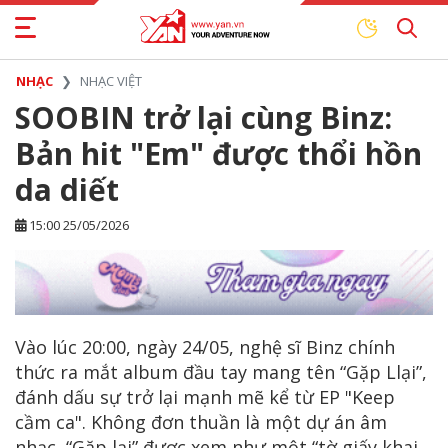
NHẠC
NHẠC VIỆT
SOOBIN trở lại cùng Binz:
Bản hit "Em" được thổi hồn
da diết
15:00 25/05/2026
Vào lúc 20:00, ngày 24/05, nghệ sĩ Binz chính
thức ra mắt album đầu tay mang tên “Gặp Llại”,
đánh dấu sự trở lại mạnh mẽ kể từ EP "Keep
cầm ca". Không đơn thuần là một dự án âm
nhạc, “Gặp lại” được xem như một “tờ giấy khai