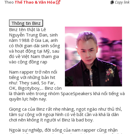
Theo
Thể Thao & Văn Hóa
Copy link
Thông tin Binz
Binz tên thật là Lê
Nguyễn Trung Đan, sinh
năm 1988 ở Gia Lai, anh
có thời gian dài sinh sống
và hoạt động tại Mỹ, sau
đó về Việt Nam tham gia
vào cộng đồng rap
Nam rapper trở nên nổi
tiếng với những bản hit
như: They said, So Far,
OK, Bigcityboy,... Binz còn
là thành viên trong nhóm SpaceSpeakers khá nổi tiếng và
quyền lực hiện nay.
Giọng ca của Binz rất nhẹ nhàng, ngọt ngào như thủ thỉ,
tâm sự cộng với ngoại hình có vẻ bất cần và khá là dân
chơi nên không ít người ví Binz là bad boy.
Ngoài sự nghiệp, đời sống của nam rapper cũng nhận