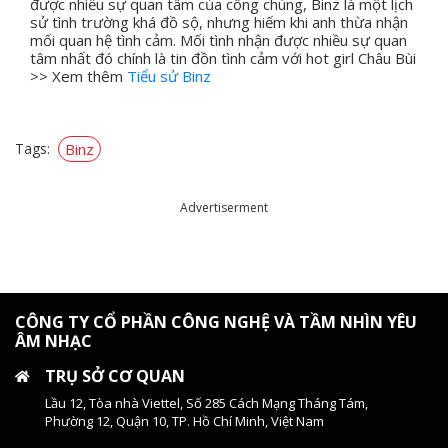
được nhiều sự quan tâm của công chúng, Binz là một lịch
sử tình trường khá đồ sộ, nhưng hiếm khi anh thừa nhận
mối quan hệ tình cảm. Mối tình nhận được nhiều sự quan
tâm nhất đó chính là tin đồn tình cảm với hot girl Châu Bùi
>> Xem thêm
Tiểu sử Binz
Tags:
Binz
Advertiserment
CÔNG TY CỔ PHẦN CÔNG NGHỆ VÀ TẦM NHÌN YÊU
ÂM NHẠC
TRỤ SỞ CƠ QUAN
Lầu 12, Tòa nhà Viettel, Số 285 Cách Mạng Tháng Tám,
Phường 12, Quận 10, TP. Hồ Chí Minh, Việt Nam