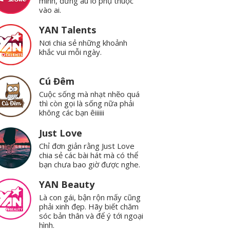
mình, đừng âu lo phụ thuộc
vào ai.
YAN Talents
Nơi chia sẻ những khoảnh
khắc vui mỗi ngày.
Cú Đêm
Cuộc sống mà nhạt nhẽo quá
thì còn gọi là sống nữa phải
không các bạn êiiiiii
Just Love
Chỉ đơn giản rằng Just Love
chia sẻ các bài hát mà có thể
bạn chưa bao giờ được nghe.
YAN Beauty
Là con gái, bận rộn mấy cũng
phải xinh đẹp. Hãy biết chăm
sóc bản thân và để ý tới ngoại
hình.