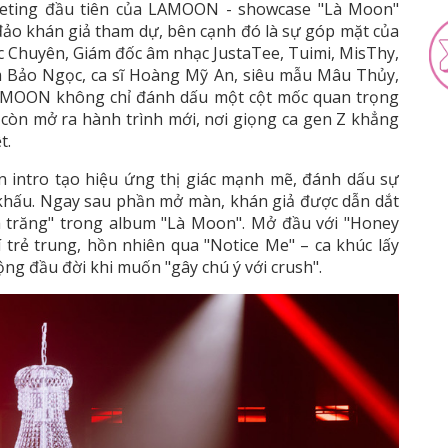
meeting đầu tiên của LAMOON - showcase "Là Moon"
đảo khán giả tham dự, bên cạnh đó là sự góp mặt của
ạc Chuyên, Giám đốc âm nhạc JustaTee, Tuimi, MisThy,
m Bảo Ngọc, ca sĩ Hoàng Mỹ An, siêu mẫu Mâu Thủy,
À MOON không chỉ đánh dấu một cột mốc quan trọng
òn mở ra hành trình mới, nơi giọng ca gen Z khẳng
t.
 intro tạo hiệu ứng thị giác mạnh mẽ, đánh dấu sự
 khấu. Ngay sau phần mở màn, khán giả được dẫn dắt
a trăng" trong album "Là Moon". Mở đầu với "Honey
ẻ trung, hồn nhiên qua "Notice Me" – ca khúc lấy
ng đầu đời khi muốn "gây chú ý với crush".