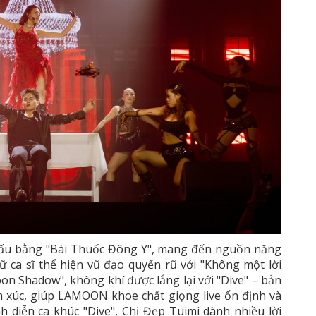
hấu bằng "Bài Thuốc Đông Y", mang đến nguồn năng
ữ ca sĩ thể hiện vũ đạo quyến rũ với "Không một lời
on Shadow", không khí được lắng lại với "Dive" – bản
 xúc, giúp LAMOON khoe chất giọng live ổn định và
h diễn ca khúc "Dive", Chị Đẹp Tuimi dành nhiều lời