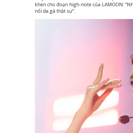
khen cho đoạn high-note của LAMOON: "Nhữn
nổi da gà thật sự".