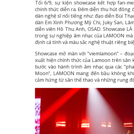
Tối 6/9, sự kiện showcase kết hợp fan-
chính thức diễn ra. Đêm diễn thu hút đông 
dàn nghệ sĩ nổi tiếng như: đạo diễn Bùi Th
dàn Em Xinh Phương Mỹ Chi, Juky San, Lâ
diễn viên Hồ Thu Anh, OSAD. Showcase L
trong sự nghiệp âm nhạc của LAMOON mà c
định cá tính và màu sắc nghệ thuật riêng biệ
Showcase mở màn với "viemlamoon" – đoạn
xuất hiện chính thức của Lamoon trên sân
bước vào hành trình âm nhạc qua các "ph
Moon", LAMOON mang đến bầu không khí tr
cảm hứng từ sân thể thao và những rung độ