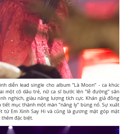
h diễn lead single cho album "Là Moon" - ca khúc
ai một cô dâu trẻ, nữ ca sĩ bước lên "lễ đường" sân
nh nghịch, giàu năng lượng tích cực. Khán giả đồng
n tiết mục thành một màn "nâng ly" bùng nổ. Sự xuất
iết từ Em Xinh Say Hi và cũng là gương mặt góp mặt
thêm đặc biệt.