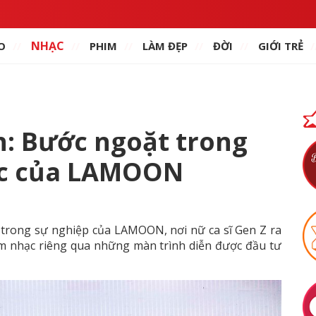
NHẠC
O
PHIM
LÀM ĐẸP
ĐỜI
GIỚI TRẺ
: Bước ngoặt trong
ạc của LAMOON
trong sự nghiệp của LAMOON, nơi nữ ca sĩ Gen Z ra
âm nhạc riêng qua những màn trình diễn được đầu tư