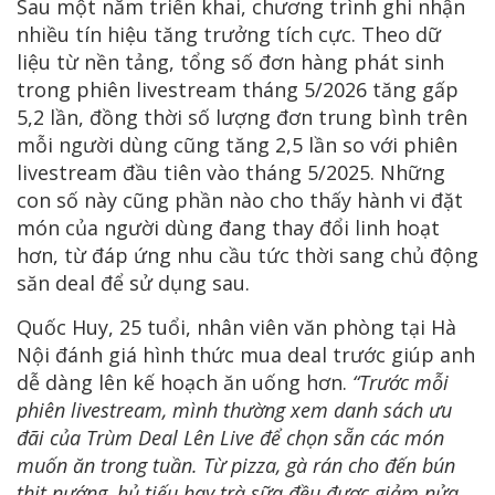
Sau một năm triển khai, chương trình ghi nhận
nhiều tín hiệu tăng trưởng tích cực. Theo dữ
liệu từ nền tảng, tổng số đơn hàng phát sinh
trong phiên livestream tháng 5/2026 tăng gấp
5,2 lần, đồng thời số lượng đơn trung bình trên
mỗi người dùng cũng tăng 2,5 lần so với phiên
livestream đầu tiên vào tháng 5/2025. Những
con số này cũng phần nào cho thấy hành vi đặt
món của người dùng đang thay đổi linh hoạt
hơn, từ đáp ứng nhu cầu tức thời sang chủ động
săn deal để sử dụng sau.
Quốc Huy, 25 tuổi, nhân viên văn phòng tại Hà
Nội đánh giá hình thức mua deal trước giúp anh
dễ dàng lên kế hoạch ăn uống hơn.
“Trước mỗi
phiên livestream, mình thường xem danh sách ưu
đãi của Trùm Deal Lên Live để chọn sẵn các món
muốn ăn trong tuần. Từ pizza, gà rán cho đến bún
thịt nướng, hủ tiếu hay trà sữa đều được giảm nửa