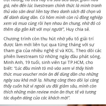
giá, nên đến lúc livestream chính thức là mình tranh
thủ vào săn deal liền tay theo danh sách đã chọn và
để dành dùng dần. Có hôm mình còn rủ đồng nghiệp
xem và mua cùng rồi hẹn nhau ăn chung, nhờ đó có
thêm dịp gắn kết với mọi người”
, Huy chia sẻ.
Chương trình còn thu hút nhờ yếu tố giải trí
được làm mới liên tục qua từng tháng với sự
tham gia của nhiều nghệ sĩ và KOL. Theo dõi các
phiên livestream từ những ngày đầu phát sóng,
Minh Anh, 19 tuổi, sinh viên tại TP.HCM, cho
biết:
“Lúc đầu mình tò mò vào xem vì thấy hình
thức mua voucher món ăn để dùng dần cho những
ngày sau khá mới lạ. Nhưng càng theo dõi lại càng
thấy cuốn hút vì ngoài ưu đãi giảm sâu, mình còn
thích những màn review món ăn thực tế và tương
tác duyên dáng của các khách mời”
.