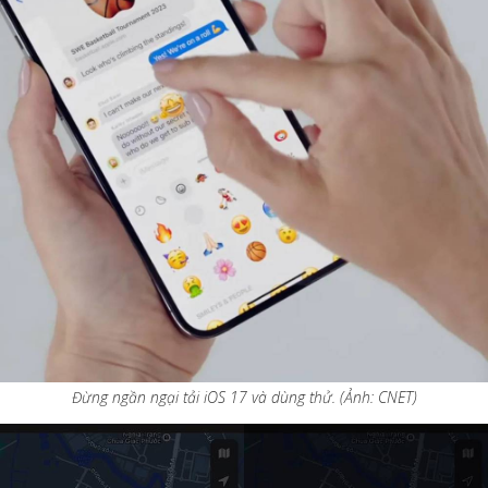
Đừng ngần ngại tải iOS 17 và dùng thử. (Ảnh: CNET)