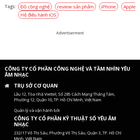
Tags:
Đồ công nghệ
review sản phẩm
iPhone
Apple
Hệ điều hành iOS
Advertiserment
CÔNG TY CỔ PHẦN CÔNG NGHỆ VÀ TẦM NHÌN YÊU
ÂM NHẠC
TRỤ SỞ CƠ QUAN
Lầu 12, Tòa nhà Viettel, Số 285 Cách Mạng Tháng Tám,
Phường 12, Quận 10, TP. Hồ Chí Minh, Việt Nam
Quản lý và vận hành bởi
CÔNG TY CỔ PHẦN KỸ THUẬT SỐ YÊU ÂM
NHẠC
232/17 Võ Thị Sáu, Phường Võ Thị Sáu, Quận 3, TP. Hồ Chí
Minh, Việt Nam