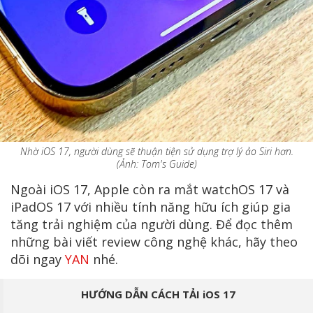
Nhờ iOS 17, người dùng sẽ thuận tiện sử dụng trợ lý ảo Siri hơn.
(Ảnh: Tom's Guide)
Ngoài iOS 17, Apple còn ra mắt watchOS 17 và
iPadOS 17 với nhiều tính năng hữu ích giúp gia
tăng trải nghiệm của người dùng. Để đọc thêm
những bài viết review công nghệ khác, hãy theo
dõi ngay
YAN
nhé.
HƯỚNG DẪN CÁCH TẢI iOS 17