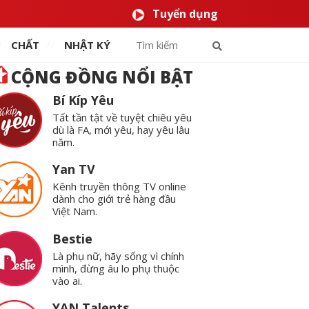
Tuyển dụng
CHẤT
NHẬT KÝ
CỘNG ĐỒNG NỔI BẬT
Bí Kíp Yêu
Tất tần tật về tuyệt chiêu yêu
dù là FA, mới yêu, hay yêu lâu
năm.
Yan TV
Kênh truyền thông TV online
dành cho giới trẻ hàng đầu
Việt Nam.
Bestie
Là phụ nữ, hãy sống vì chính
mình, đừng âu lo phụ thuộc
vào ai.
YAN Talents