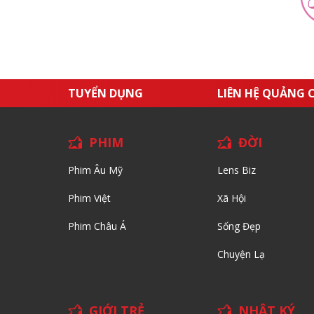
TUYỂN DỤNG
LIÊN HỆ QUẢNG 
PHIM
ĐỜI
Phim Âu Mỹ
Lens Biz
Phim Việt
Xã Hội
Phim Châu Á
Sống Đẹp
Chuyện Lạ
GIỚI TRẺ
NHẬT KÝ