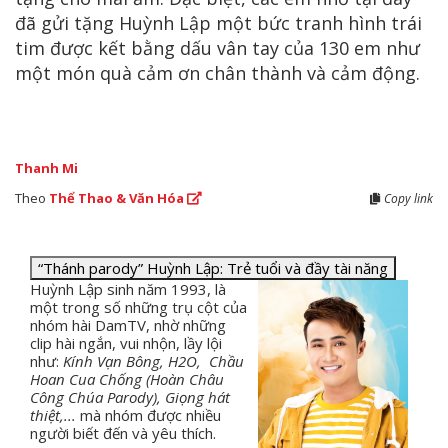
đã gửi tặng Huỳnh Lập một bức tranh hình trái
tim được kết bằng dấu vân tay của 130 em như
một món quà cảm ơn chân thành và cảm động.
Thanh Mi
Theo
Thể Thao & Văn Hóa
Copy link
“Thánh parody” Huỳnh Lập: Trẻ tuổi và đầy tài năng
Huỳnh Lập sinh năm 1993, là
một trong số những trụ cột của
nhóm hài DamTV, nhờ những
clip hài ngắn, vui nhộn, lầy lội
như:
Kính Vạn Bông, H2O, Chầu
Hoan Cua Chống (Hoàn Châu
Công Chúa Parody), Giọng hát
thiệt,...
mà nhóm được nhiều
người biết đến và yêu thích.