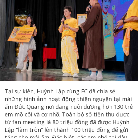
Tại sự kiện, Huỳnh Lập cùng FC đã chia sẻ
những hình ảnh hoạt động thiện nguyện tại mái
ấm Đức Quang nơi đang nuôi dưỡng hơn 130 trẻ
em mồ côi và cơ nhỡ. Toàn bộ số tiền thu được
từ fan meeting là 80 triệu đồng đã được Huỳnh
Lập “làm tròn” lên thành 100 triệu đồng để gửi
tặng cho mái ấm. Đặc biệt, các em nhỏ tại đây