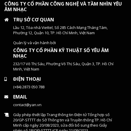
CÔNG TY CỔ PHẦN CÔNG NGHỆ VÀ TẦM NHÌN YÊU
ÂM NHẠC
TRỤ SỞ CƠ QUAN
Lầu 12, Tòa nhà Viettel, Số 285 Cách Mạng Tháng Tám,
Phường 12, Quận 10, TP. Hồ Chí Minh, Việt Nam
Quản lý và vận hành bởi
CÔNG TY CỔ PHẦN KỸ THUẬT SỐ YÊU ÂM
NHẠC
232/17 Võ Thị Sáu, Phường Võ Thị Sáu, Quận 3, TP. Hồ Chí
Minh, Việt Nam
ĐIỆN THOẠI
(+84) 2873 050 788
EMAIL
contact@yan.vn
Giấy phép thiết lập Trang thông tin Điện tử Tổng hợp số
20/GP-STTTT do Sở Thông tin và Truyền thông TP. Hồ Chí
Minh cấp ngày 20/08/2023, sửa đổi bổ sung theo Giấy
phép số 18/QĐ-STTTT-ICP ngày 21/09/2023