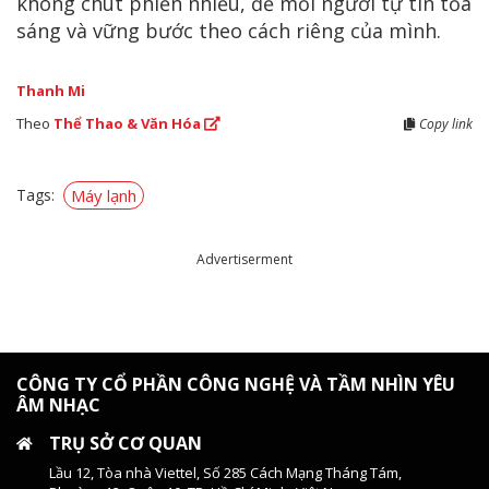
không chút phiền nhiễu, để mỗi người tự tin tỏa
sáng và vững bước theo cách riêng của mình.
Thanh Mi
Theo
Thể Thao & Văn Hóa
Copy link
Tags:
Máy lạnh
Advertiserment
CÔNG TY CỔ PHẦN CÔNG NGHỆ VÀ TẦM NHÌN YÊU
ÂM NHẠC
TRỤ SỞ CƠ QUAN
Lầu 12, Tòa nhà Viettel, Số 285 Cách Mạng Tháng Tám,