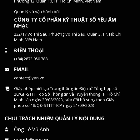
Phường 12, Quận 10, TP. Hồ Chí Minh, Việt Nam
Quản lý và vận hành bởi
CÔNG TY CỔ PHẦN KỸ THUẬT SỐ YÊU ÂM
NHẠC
232/17 Võ Thị Sáu, Phường Võ Thị Sáu, Quận 3, TP. Hồ Chí
Minh, Việt Nam
ĐIỆN THOẠI
(+84) 2873 050 788
EMAIL
contact@yan.vn
Giấy phép thiết lập Trang thông tin Điện tử Tổng hợp số
20/GP-STTTT do Sở Thông tin và Truyền thông TP. Hồ Chí
Minh cấp ngày 20/08/2023, sửa đổi bổ sung theo Giấy
phép số 18/QĐ-STTTT-ICP ngày 21/09/2023
CHỊU TRÁCH NHIỆM QUẢN LÝ NỘI DUNG
Ông Lê Vũ Anh