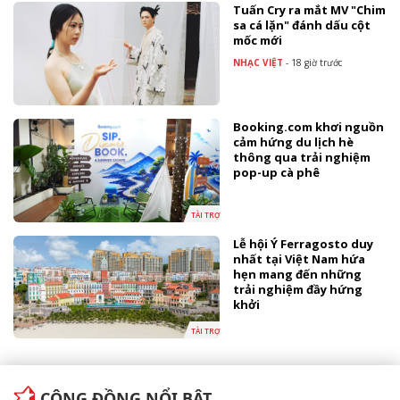
Tuấn Cry ra mắt MV "Chim
sa cá lặn" đánh dấu cột
mốc mới
NHẠC VIỆT
-
18 giờ trước
Booking.com khơi nguồn
cảm hứng du lịch hè
thông qua trải nghiệm
pop-up cà phê
TÀI TRỢ
Lễ hội Ý Ferragosto duy
nhất tại Việt Nam hứa
hẹn mang đến những
trải nghiệm đầy hứng
khởi
TÀI TRỢ
CỘNG ĐỒNG NỔI BẬT