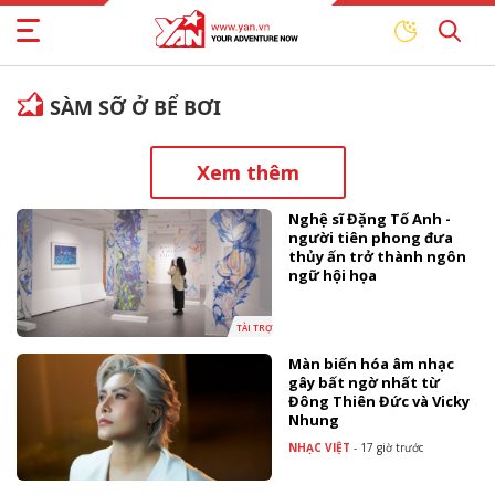
SÀM SỠ Ở BỂ BƠI
Xem thêm
Nghệ sĩ Đặng Tố Anh -
người tiên phong đưa
thủy ấn trở thành ngôn
ngữ hội họa
TÀI TRỢ
Màn biến hóa âm nhạc
gây bất ngờ nhất từ
Đông Thiên Đức và Vicky
Nhung
NHẠC VIỆT
-
17 giờ trước