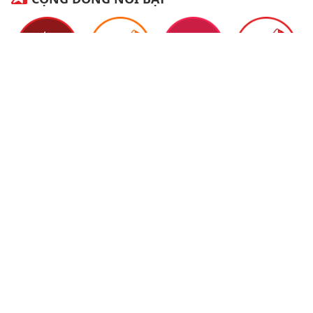
Bí Kíp Yêu
Yan TV
Bestie
YAN Talents
Cú Đêm
Just Love
YAN Beauty
YAN KPOP
Xem tất cả cộng đồng
Fan Concert WHIB x
FILLIDUS chính thức đổ
bộ TP.HCM