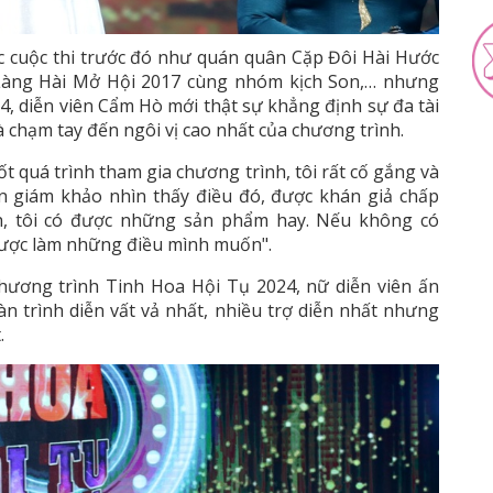
c cuộc thi trước đó như quán quân Cặp Đôi Hài Hước
a Làng Hài Mở Hội 2017 cùng nhóm kịch Son,… nhưng
, diễn viên Cẩm Hò mới thật sự khẳng định sự đa tài
 chạm tay đến ngôi vị cao nhất của chương trình.
ốt quá trình tham gia chương trình, tôi rất cố gắng và
an giám khảo nhìn thấy điều đó, được khán giả chấp
nh, tôi có được những sản phẩm hay. Nếu không có
 được làm những điều mình muốn".
hương trình Tinh Hoa Hội Tụ 2024, nữ diễn viên ấn
n trình diễn vất vả nhất, nhiều trợ diễn nhất nhưng
.