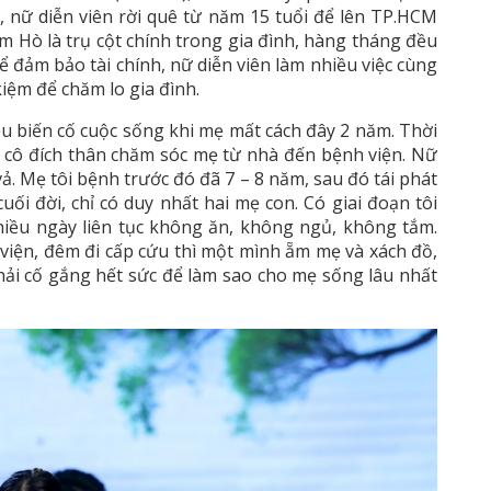
, nữ diễn viên rời quê từ năm 15 tuổi để lên TP.HCM
m Hò là trụ cột chính trong gia đình, hàng tháng đều
ể đảm bảo tài chính, nữ diễn viên làm nhiều việc cùng
kiệm để chăm lo gia đình.
ều biến cố cuộc sống khi mẹ mất cách đây 2 năm. Thời
 cô đích thân chăm sóc mẹ từ nhà đến bệnh viện. Nữ
 vả. Mẹ tôi bệnh trước đó đã 7 – 8 năm, sau đó tái phát
uối đời, chỉ có duy nhất hai mẹ con. Có giai đoạn tôi
Nhiều ngày liên tục không ăn, không ngủ, không tắm.
iện, đêm đi cấp cứu thì một mình ẵm mẹ và xách đồ,
hải cố gắng hết sức để làm sao cho mẹ sống lâu nhất