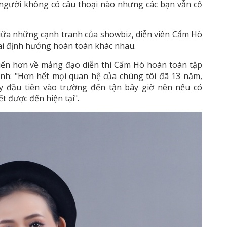
ó người không có câu thoại nào nhưng các bạn vẫn cố
iữa những cạnh tranh của showbiz, diễn viên Cẩm Hò
hai định hướng hoàn toàn khác nhau.
ển hơn về mảng đạo diễn thì Cẩm Hò hoàn toàn tập
ạnh: "Hơn hết mọi quan hệ của chúng tôi đã 13 năm,
y đầu tiên vào trường đến tận bây giờ nên nếu có
t được đến hiện tại".