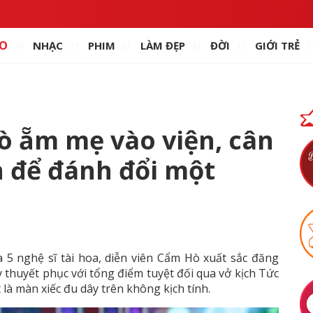
O
NHẠC
PHIM
LÀM ĐẸP
ĐỜI
GIỚI TRẺ
 ẵm mẹ vào viện, cân
n để đánh đổi một
a 5 nghệ sĩ tài hoa, diễn viên Cẩm Hò xuất sắc đăng
thuyết phục với tổng điểm tuyệt đối qua vở kịch Tức
 là màn xiếc đu dây trên không kịch tính.