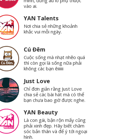
mình, đừng âu lo phụ thuộc
vào ai.
YAN Talents
Nơi chia sẻ những khoảnh
khắc vui mỗi ngày.
Cú Đêm
Cuộc sống mà nhạt nhẽo quá
thì còn gọi là sống nữa phải
không các bạn êiiiiii
Just Love
Chỉ đơn giản rằng Just Love
chia sẻ các bài hát mà có thể
bạn chưa bao giờ được nghe.
YAN Beauty
Là con gái, bận rộn mấy cũng
phải xinh đẹp. Hãy biết chăm
sóc bản thân và để ý tới ngoại
hình.