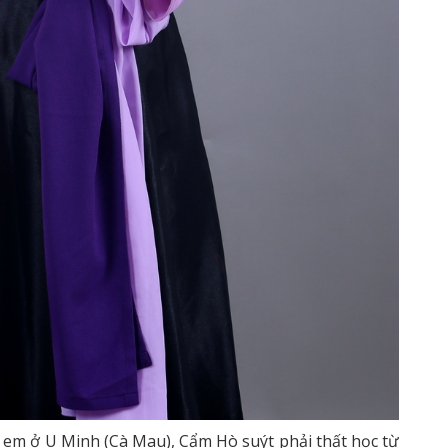
 em ở U Minh (Cà Mau), Cẩm Hò suýt phải thất học từ