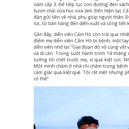
năm cấp 3. Để tiếp tục con đường đèn sách
bươn chải vừa học vừa làm. Đến hiện tại, Cẩ
đặn gửi tiền về nhà, phụ giúp người thân. Đ
lúc, từ bán hàng đến diễn xuất và sống tiết 
Gần đây, diễn viên Cẩm Hò còn trải qua nhi
điểm mẹ diễn viên Cẩm Hò bị bệnh, một tay
diễn viên nhớ lại: "Giai đoạn đó vô cùng vất
và di căn. Trong suốt hành trình 14 tháng c
tưởng tôi chết trước mẹ, vì quá kiệt sức. 
Một mình chăm ở nhà rồi chăm trong bệnh v
cảm giác quá kiệt quệ. Tôi rất mệt nhưng p
có thể".