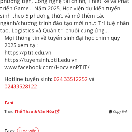
phương tiện, Công nghệ tài chính, Thiết kế và Phát
triển Game… Năm 2025, Học viện dự kiến tuyển
sinh theo 5 phương thức và mở thêm các
ngành/chương trình đào tạo mới như: Trí tuệ nhân
tạo, Logistics và Quản trị chuỗi cung ứng…
Mọi thông tin về tuyển sinh đại học chính quy
2025 xem tại:
https://ptit.edu.vn
https://tuyensinh.ptit.edu.vn
www.facebook.com/HocvienPTIT/
Hotline tuyển sinh:
024 33512252
và
02433528122
Tani
Theo
Thể Thao & Văn Hóa
Copy link
Tags:
Học viện