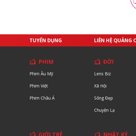
TUYỂN DỤNG
LIÊN HỆ QUẢNG 
PHIM
ĐỜI
Phim Âu Mỹ
Lens Biz
Phim Việt
Xã Hội
Phim Châu Á
Sống Đẹp
Chuyện Lạ
GIỚI TRẺ
NHẬT KÝ