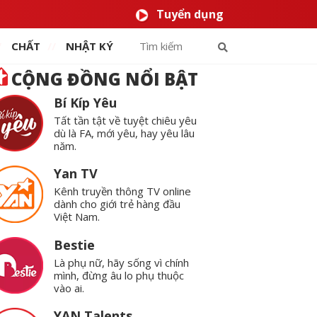
Tuyển dụng
CHẤT
NHẬT KÝ
CỘNG ĐỒNG NỔI BẬT
Bí Kíp Yêu
Tất tần tật về tuyệt chiêu yêu
dù là FA, mới yêu, hay yêu lâu
năm.
Yan TV
Kênh truyền thông TV online
dành cho giới trẻ hàng đầu
Việt Nam.
Bestie
Là phụ nữ, hãy sống vì chính
mình, đừng âu lo phụ thuộc
vào ai.
YAN Talents