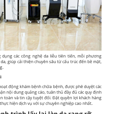
 dụng các công nghệ da liễu tiên tiến, mỗi phương
a, giúp cải thiện chuyên sâu từ cấu trúc đến bề mặt,
g..
i
hoạt động khám bệnh chữa bệnh, được phê duyệt các
ận nội dung quảng cáo, tuân thủ đầy đủ các quy định
 toàn và tin cậy tuyệt đối. Đặt quyền lợi khách hàng
thực hiện dịch vụ với sự chuyên nghiệp cao nhất..
h trình lấy lại làn da rạng rỡ