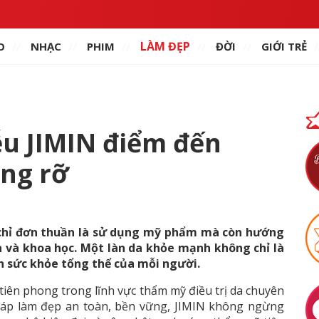
LÀM ĐẸP
O
NHẠC
PHIM
ĐỜI
GIỚI TRẺ
u JIMIN điểm đến
ạng rỡ
 chỉ đơn thuần là sử dụng mỹ phẩm mà còn hướng
n và khoa học. Một làn da khỏe mạnh không chỉ là
h sức khỏe tổng thể của mỗi người.
tiên phong trong lĩnh vực thẩm mỹ điều trị da chuyên
háp làm đẹp an toàn, bền vững, JIMIN không ngừng