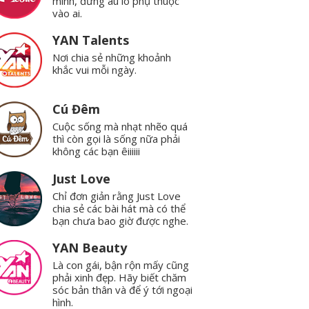
mình, đừng âu lo phụ thuộc
vào ai.
YAN Talents
Nơi chia sẻ những khoảnh
khắc vui mỗi ngày.
Cú Đêm
Cuộc sống mà nhạt nhẽo quá
thì còn gọi là sống nữa phải
không các bạn êiiiiii
Just Love
Chỉ đơn giản rằng Just Love
chia sẻ các bài hát mà có thể
bạn chưa bao giờ được nghe.
YAN Beauty
Là con gái, bận rộn mấy cũng
phải xinh đẹp. Hãy biết chăm
sóc bản thân và để ý tới ngoại
hình.