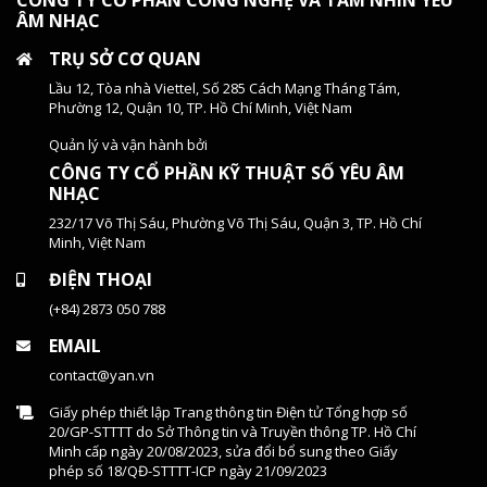
CÔNG TY CỔ PHẦN CÔNG NGHỆ VÀ TẦM NHÌN YÊU
ÂM NHẠC
TRỤ SỞ CƠ QUAN
Lầu 12, Tòa nhà Viettel, Số 285 Cách Mạng Tháng Tám,
Phường 12, Quận 10, TP. Hồ Chí Minh, Việt Nam
Quản lý và vận hành bởi
CÔNG TY CỔ PHẦN KỸ THUẬT SỐ YÊU ÂM
NHẠC
232/17 Võ Thị Sáu, Phường Võ Thị Sáu, Quận 3, TP. Hồ Chí
Minh, Việt Nam
ĐIỆN THOẠI
(+84) 2873 050 788
EMAIL
contact@yan.vn
Giấy phép thiết lập Trang thông tin Điện tử Tổng hợp số
20/GP-STTTT do Sở Thông tin và Truyền thông TP. Hồ Chí
Minh cấp ngày 20/08/2023, sửa đổi bổ sung theo Giấy
phép số 18/QĐ-STTTT-ICP ngày 21/09/2023