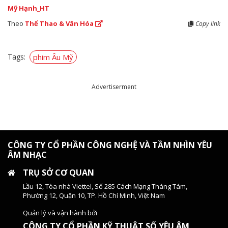
Mỹ Hạnh_HT
Theo
Thể Thao & Văn Hóa
Copy link
Tags:
phim Âu Mỹ
Advertiserment
CÔNG TY CỔ PHẦN CÔNG NGHỆ VÀ TẦM NHÌN YÊU
ÂM NHẠC
TRỤ SỞ CƠ QUAN
Lầu 12, Tòa nhà Viettel, Số 285 Cách Mạng Tháng Tám,
Phường 12, Quận 10, TP. Hồ Chí Minh, Việt Nam
Quản lý và vận hành bởi
CÔNG TY CỔ PHẦN KỸ THUẬT SỐ YÊU ÂM