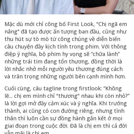
Mặc dù mới chỉ công bố First Look, "Chị ngã em
nâng" đã tạo được ấn tượng ban đầu, cũng như
thu hút sự tò mò từ công chúng về diễn biến
câu chuyện đầy kịch tính trong phim. Với thông
điệp ý nghĩa, bộ phim hy vọng sẽ “chữa lành”
những trái tim đang tổn thương, đồng thời là
lời nhắc nhở mỗi người yêu thương đúng cách
và trân trọng những người bên cạnh mình hơn.
Cuối cùng, câu tagline trong firstlook: “Không
lẽ... chị em mình chỉ "thương" nhau khi còn nhỏ?”
là lời gợi mở đầy cảm xúc và ý nghĩa. Khi trưởng
thành, ai cũng có con đường riêng, nhưng tình
thân thì luôn cần sự đồng hành gắn kết ở mọi
giai đoạn trong cuộc đời. Đã là chị em thì cả đời
vẫn mãi là chị em.