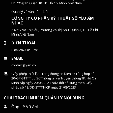
Phường 12, Quận 10, TP. Hồ Chí Minh, Việt Nam
Quản lý và vận hành bởi
CÔNG TY CỔ PHẦN KỸ THUẬT SỐ YÊU ÂM
NHẠC
232/17 Võ Thị Sáu, Phường Võ Thị Sáu, Quận 3, TP. Hồ Chí
Minh, Việt Nam
ĐIỆN THOẠI
(+84) 2873 050 788
EMAIL
contact@yan.vn
Giấy phép thiết lập Trang thông tin Điện tử Tổng hợp số
20/GP-STTTT do Sở Thông tin và Truyền thông TP. Hồ Chí
Minh cấp ngày 20/08/2023, sửa đổi bổ sung theo Giấy
phép số 18/QĐ-STTTT-ICP ngày 21/09/2023
CHỊU TRÁCH NHIỆM QUẢN LÝ NỘI DUNG
Ông Lê Vũ Anh