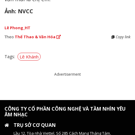
Ảnh: NVCC
Lê Phong_HT
Theo
Thể Thao & Văn Hóa
Copy link
Tags:
Lê Khánh
Advertiserment
CÔNG TY CỔ PHẦN CÔNG NGHỆ VÀ TẦM NHÌN YÊU
ÂM NHẠC
TRỤ SỞ CƠ QUAN
Lầu 12, Tòa nhà Viettel, Số 285 Cách Mạng Tháng Tám,