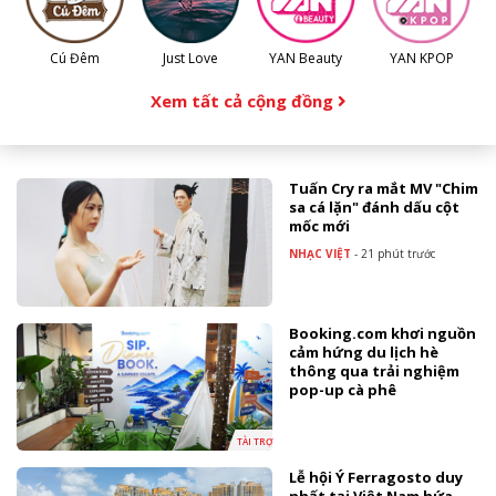
Cú Đêm
Just Love
YAN Beauty
YAN KPOP
Xem tất cả cộng đồng
Tuấn Cry ra mắt MV "Chim
sa cá lặn" đánh dấu cột
mốc mới
NHẠC VIỆT
-
21 phút trước
Booking.com khơi nguồn
cảm hứng du lịch hè
thông qua trải nghiệm
pop-up cà phê
TÀI TRỢ
Lễ hội Ý Ferragosto duy