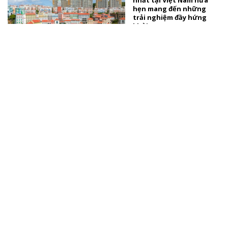
nhất tại Việt Nam hứa
hẹn mang đến những
trải nghiệm đầy hứng
khởi
TÀI TRỢ
Fan Concert WHIB x
FILLIDUS chính thức đổ
bộ TP.HCM
TÀI TRỢ
Vietnam Iconic Runway
Season 10 khép lại thành
công, lan tỏa tinh hoa
thời trang Việt Nam
TÀI TRỢ
Xem thêm