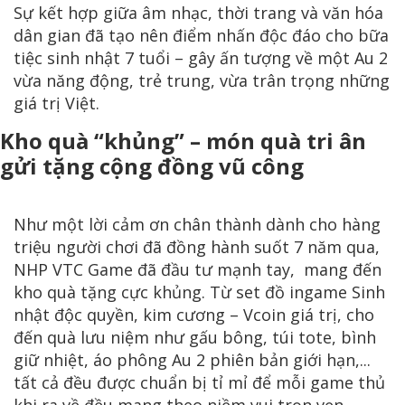
Sự kết hợp giữa âm nhạc, thời trang và văn hóa
dân gian đã tạo nên điểm nhấn độc đáo cho bữa
tiệc sinh nhật 7 tuổi – gây ấn tượng về một Au 2
vừa năng động, trẻ trung, vừa trân trọng những
giá trị Việt.
Kho quà “khủng” – món quà tri ân
gửi tặng cộng đồng vũ công
Như một lời cảm ơn chân thành dành cho hàng
triệu người chơi đã đồng hành suốt 7 năm qua,
NHP VTC Game đã đầu tư mạnh tay, mang đến
kho quà tặng cực khủng. Từ set đồ ingame Sinh
nhật độc quyền, kim cương – Vcoin giá trị, cho
đến quà lưu niệm như gấu bông, túi tote, bình
giữ nhiệt, áo phông Au 2 phiên bản giới hạn,...
tất cả đều được chuẩn bị tỉ mỉ để mỗi game thủ
khi ra về đều mang theo niềm vui trọn vẹn.