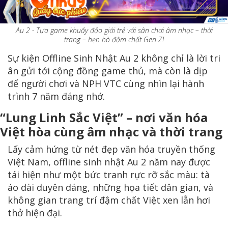
Au 2 - Tựa game khuấy đảo giới trẻ với sân chơi âm nhạc – thời
trang – hẹn hò đậm chất Gen Z!
Sự kiện Offline Sinh Nhật Au 2 không chỉ là lời tri
ân gửi tới cộng đồng game thủ, mà còn là dịp
để người chơi và NPH VTC cùng nhìn lại hành
trình 7 năm đáng nhớ.
“Lung Linh Sắc Việt” – nơi văn hóa
Việt hòa cùng âm nhạc và thời trang
Lấy cảm hứng từ nét đẹp văn hóa truyền thống
Việt Nam, offline sinh nhật Au 2 năm nay được
tái hiện như một bức tranh rực rỡ sắc màu: tà
áo dài duyên dáng, những họa tiết dân gian, và
không gian trang trí đậm chất Việt xen lẫn hơi
thở hiện đại.