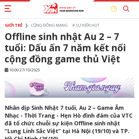
GIỚI TRẺ
CỘNG ĐỒNG MẠNG
#
SỰ KIỆN HOT
Offline sinh nhật Au 2 – 7
tuổi: Dấu ấn 7 năm kết nối
cộng đồng game thủ Việt
10:00 27/10/2025
Nhân dịp Sinh Nhật 7 tuổi, Au 2 – Game Âm
Nhạc - Thời Trang - Hẹn Hò đình đám của VTC
đã tổ chức chuỗi sự kiện Offline sinh nhật
“Lung Linh Sắc Việt” tại Hà Nội (19/10) và TP.
Hồ Chí Minh (26/10).