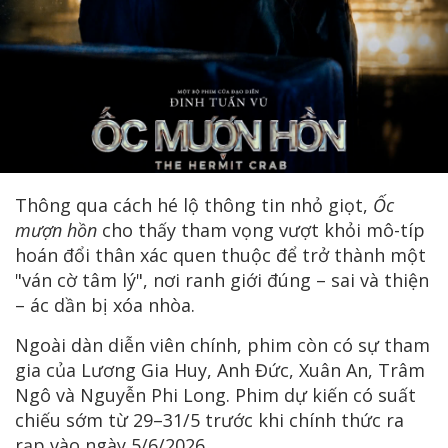
Thông qua cách hé lộ thông tin nhỏ giọt,
Ốc
mượn hồn
cho thấy tham vọng vượt khỏi mô-típ
hoán đổi thân xác quen thuộc để trở thành một
"ván cờ tâm lý", nơi ranh giới đúng – sai và thiện
– ác dần bị xóa nhòa.
Ngoài dàn diễn viên chính, phim còn có sự tham
gia của Lương Gia Huy, Anh Đức, Xuân An, Trâm
Ngô và Nguyễn Phi Long. Phim dự kiến có suất
chiếu sớm từ 29–31/5 trước khi chính thức ra
rạp vào ngày 5/6/2026.