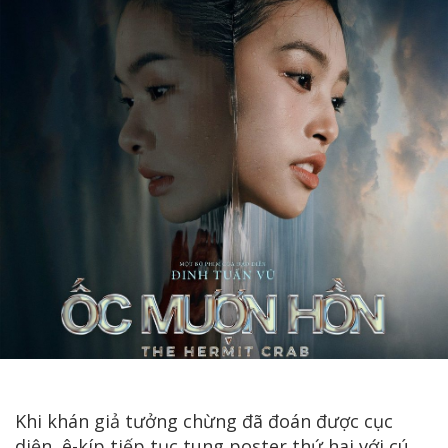
Khi khán giả tưởng chừng đã đoán được cục
diện, ê-kíp tiếp tục tung poster thứ hai với cú