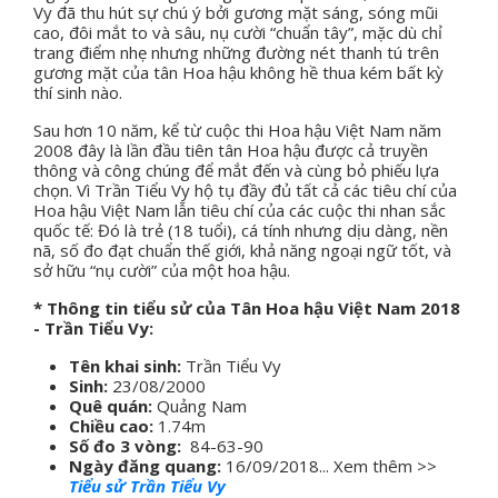
Vy đã thu hút sự chú ý bởi gương mặt sáng, sóng mũi
cao, đôi mắt to và sâu, nụ cười “chuẩn tây”, mặc dù chỉ
trang điểm nhẹ nhưng những đường nét thanh tú trên
gương mặt của tân Hoa hậu không hề thua kém bất kỳ
thí sinh nào.
Sau hơn 10 năm, kể từ cuộc thi Hoa hậu Việt Nam năm
2008 đây là lần đầu tiên tân Hoa hậu được cả truyền
thông và công chúng để mắt đến và cùng bỏ phiếu lựa
chọn. Vì Trần Tiểu Vy hộ tụ đầy đủ tất cả các tiêu chí của
Hoa hậu Việt Nam lẫn tiêu chí của các cuộc thi nhan sắc
quốc tế: Đó là trẻ (18 tuổi), cá tính nhưng dịu dàng, nền
nã, số đo đạt chuẩn thế giới, khả năng ngoại ngữ tốt, và
sở hữu “nụ cười” của một hoa hậu.
* Thông tin tiểu sử của Tân Hoa hậu Việt Nam 2018
- Trần Tiểu Vy:
Tên khai sinh:
Trần Tiểu Vy
Sinh:
23/08/2000
Quê quán:
Quảng Nam
Chiều cao:
1.74m
Số đo 3 vòng:
84-63-90
Ngày đăng quang:
16/09/2018... Xem thêm >>
Tiểu sử Trần Tiểu Vy