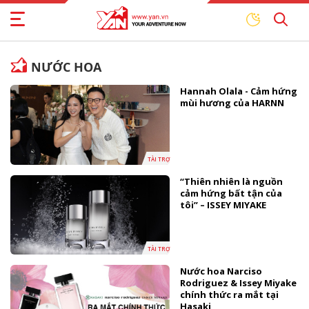
NƯỚC HOA
Hannah Olala - Cảm hứng
mùi hương của HARNN
TÀI TRỢ
“Thiên nhiên là nguồn
cảm hứng bất tận của
tôi” – ISSEY MIYAKE
TÀI TRỢ
Nước hoa Narciso
Rodriguez & Issey Miyake
chính thức ra mắt tại
Hasaki