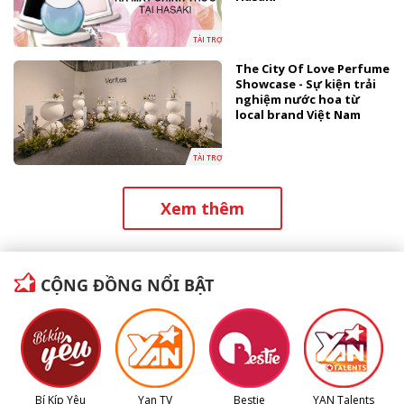
TÀI TRỢ
The City Of Love Perfume
Showcase - Sự kiện trải
nghiệm nước hoa từ
local brand Việt Nam
TÀI TRỢ
Xem thêm
CỘNG ĐỒNG NỔI BẬT
Bí Kíp Yêu
Yan TV
Bestie
YAN Talents