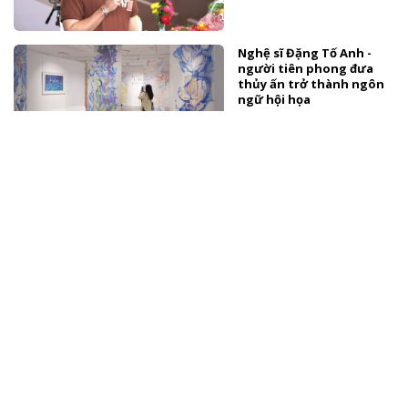
Nghệ sĩ Đặng Tố Anh -
người tiên phong đưa
thủy ấn trở thành ngôn
ngữ hội họa
TÀI TRỢ
Màn biến hóa âm nhạc
gây bất ngờ nhất từ
Đông Thiên Đức và Vicky
Nhung
NHẠC VIỆT
Tuấn Cry ra mắt MV "Chim
sa cá lặn" đánh dấu cột
mốc mới
NHẠC VIỆT