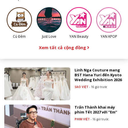
Cú Đêm
Just Love
YAN Beauty
YAN KPOP
Xem tất cả cộng đồng
Linh Nga Couture mang
BST Hana Yuri đến Kyoto
Wedding Exhibition 2026
SAO VIỆT
-
16 giờ trước
Trấn Thành khai máy
phim Tết 2027 với “Em”
PHIM VIỆT
-
16 giờ trước