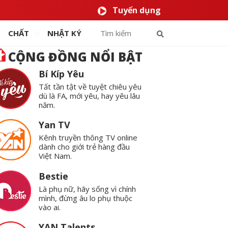
Tuyển dụng
CHẤT
NHẬT KÝ
CỘNG ĐỒNG NỔI BẬT
Bí Kíp Yêu
Tất tần tật về tuyệt chiêu yêu
dù là FA, mới yêu, hay yêu lâu
năm.
Yan TV
Kênh truyền thông TV online
dành cho giới trẻ hàng đầu
Việt Nam.
Bestie
Là phụ nữ, hãy sống vì chính
mình, đừng âu lo phụ thuộc
vào ai.
YAN Talents