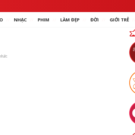
O
NHẠC
PHIM
LÀM ĐẸP
ĐỜI
GIỚI TRẺ
nhất: