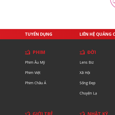
TUYỂN DỤNG
LIÊN HỆ QUẢNG 
PHIM
ĐỜI
Phim Âu Mỹ
Lens Biz
Phim Việt
Xã Hội
Phim Châu Á
Sống Đẹp
Chuyện Lạ
GIỚI TRẺ
NHẬT KÝ