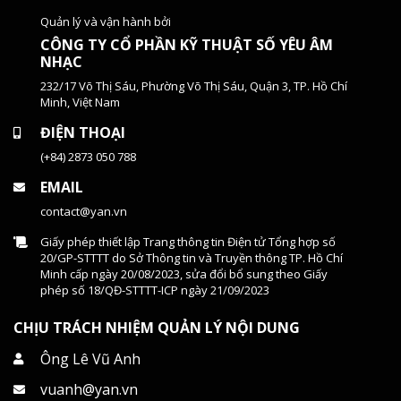
Quản lý và vận hành bởi
CÔNG TY CỔ PHẦN KỸ THUẬT SỐ YÊU ÂM
NHẠC
232/17 Võ Thị Sáu, Phường Võ Thị Sáu, Quận 3, TP. Hồ Chí
Minh, Việt Nam
ĐIỆN THOẠI
(+84) 2873 050 788
EMAIL
contact@yan.vn
Giấy phép thiết lập Trang thông tin Điện tử Tổng hợp số
20/GP-STTTT do Sở Thông tin và Truyền thông TP. Hồ Chí
Minh cấp ngày 20/08/2023, sửa đổi bổ sung theo Giấy
phép số 18/QĐ-STTTT-ICP ngày 21/09/2023
CHỊU TRÁCH NHIỆM QUẢN LÝ NỘI DUNG
Ông Lê Vũ Anh
vuanh@yan.vn