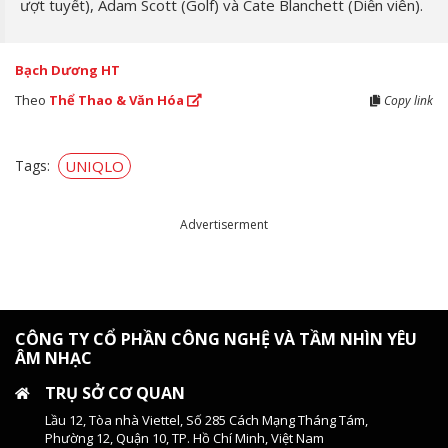
ượt tuyết), Adam Scott (Golf) và Cate Blanchett (Diễn viên).
Bạch Dương HT
Theo
Thể Thao & Văn Hóa
Copy link
Tags:
UNIQLO
Advertiserment
CÔNG TY CỔ PHẦN CÔNG NGHỆ VÀ TẦM NHÌN YÊU
ÂM NHẠC
TRỤ SỞ CƠ QUAN
Lầu 12, Tòa nhà Viettel, Số 285 Cách Mạng Tháng Tám,
Phường 12, Quận 10, TP. Hồ Chí Minh, Việt Nam