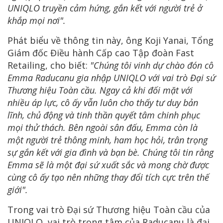
UNIQLO truyền cảm hứng, gắn kết với người trẻ ở
khắp mọi nơi".
Phát biểu về thông tin này, ông Koji Yanai, Tổng
Giám đốc Điều hành Cấp cao Tập đoàn Fast
Retailing, cho biết:
"Chúng tôi vinh dự chào đón cô
Emma Raducanu gia nhập UNIQLO với vai trò Đại sứ
Thương hiệu Toàn cầu. Ngay cả khi đối mặt với
nhiều áp lực, cô ấy vẫn luôn cho thấy tư duy bản
lĩnh, chủ động và tinh thần quyết tâm chinh phục
mọi thử thách. Bên ngoài sân đấu, Emma còn là
một người trẻ thông minh, ham học hỏi, trân trọng
sự gắn kết với gia đình và bạn bè. Chúng tôi tin rằng
Emma sẽ là một đại sứ xuất sắc và mong chờ được
cùng cô ấy tạo nên những thay đổi tích cực trên thế
giới".
Trong vai trò Đại sứ Thương hiệu Toàn cầu của
UNIQLO, vai trò trọng tâm của Raducanu là đại