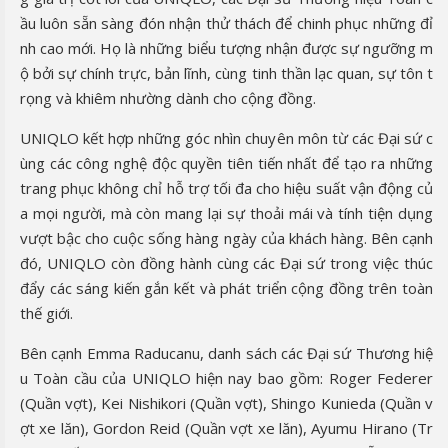
ầu luôn sẵn sàng đón nhận thử thách để chinh phục những đỉ
nh cao mới. Họ là những biểu tượng nhận được sự ngưỡng m
ộ bởi sự chính trực, bản lĩnh, cùng tinh thần lạc quan, sự tôn t
rọng và khiêm nhường dành cho cộng đồng.
UNIQLO kết hợp những góc nhìn chuyên môn từ các Đại sứ c
ùng các công nghệ độc quyền tiên tiến nhất để tạo ra những
trang phục không chỉ hỗ trợ tối đa cho hiệu suất vận động củ
a mọi người, mà còn mang lại sự thoải mái và tính tiện dụng
vượt bậc cho cuộc sống hàng ngày của khách hàng. Bên cạnh
đó, UNIQLO còn đồng hành cùng các Đại sứ trong việc thúc
đẩy các sáng kiến gắn kết và phát triển cộng đồng trên toàn
thế giới.
Bên cạnh Emma Raducanu, danh sách các Đại sứ Thương hiệ
u Toàn cầu của UNIQLO hiện nay bao gồm: Roger Federer
(Quần vợt), Kei Nishikori (Quần vợt), Shingo Kunieda (Quần v
ợt xe lăn), Gordon Reid (Quần vợt xe lăn), Ayumu Hirano (Tr