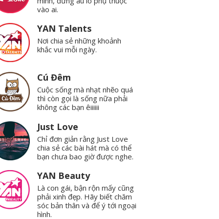
mình, đừng âu lo phụ thuộc
vào ai.
YAN Talents
Nơi chia sẻ những khoảnh
khắc vui mỗi ngày.
Cú Đêm
Cuộc sống mà nhạt nhẽo quá
thì còn gọi là sống nữa phải
không các bạn êiiiiii
Just Love
Chỉ đơn giản rằng Just Love
chia sẻ các bài hát mà có thể
bạn chưa bao giờ được nghe.
YAN Beauty
Là con gái, bận rộn mấy cũng
phải xinh đẹp. Hãy biết chăm
sóc bản thân và để ý tới ngoại
hình.