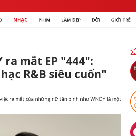
NHẠC
O
PHIM
LÀM ĐẸP
ĐỜI
GIỚI TRẺ
ra mắt EP "444":
nhạc R&B siêu cuốn"
, việc ra mắt của những nữ tân binh như WNDY là một