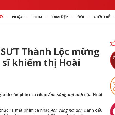
O
NHẠC
PHIM
LÀM ĐẸP
ĐỜI
GIỚI TRẺ
NSƯT Thành Lộc mừng
 sĩ khiếm thị Hoài
ia dự án phim ca nhạc
Ánh sáng nơi anh
của Hoài
 thức ra mắt phim ca nhạc
Ánh sáng nơi anh
đánh dấu