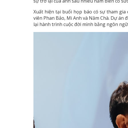
sự trở lại của anh sau nhiều năm biến cố s
Xuất hiện tại buổi họp báo có sự tham gi
viên Phan Bảo, Mi Anh và Năm Chà. Dự án đư
lại hành trình cuộc đời mình bằng ngôn ngữ