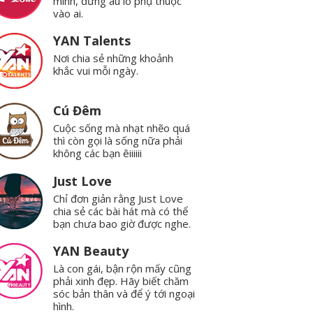
mình, đừng âu lo phụ thuộc
vào ai.
YAN Talents
Nơi chia sẻ những khoảnh
khắc vui mỗi ngày.
Cú Đêm
Cuộc sống mà nhạt nhẽo quá
thì còn gọi là sống nữa phải
không các bạn êiiiiii
Just Love
Chỉ đơn giản rằng Just Love
chia sẻ các bài hát mà có thể
bạn chưa bao giờ được nghe.
YAN Beauty
Là con gái, bận rộn mấy cũng
phải xinh đẹp. Hãy biết chăm
sóc bản thân và để ý tới ngoại
hình.