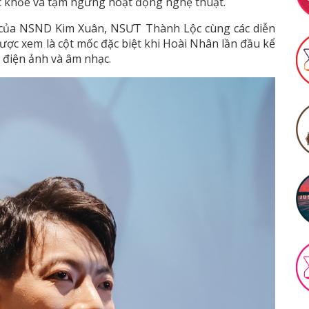
ức khỏe và tạm ngưng hoạt động nghệ thuật.
a của NSND Kim Xuân, NSƯT Thành Lộc cùng các diễn
ợc xem là cột mốc đặc biệt khi Hoài Nhân lần đầu kể
 điện ảnh và âm nhạc.