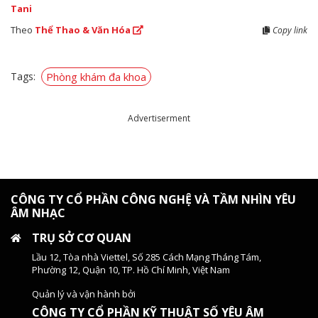
Tani
Theo
Thể Thao & Văn Hóa
Copy link
Tags:
Phòng khám đa khoa
Advertiserment
CÔNG TY CỔ PHẦN CÔNG NGHỆ VÀ TẦM NHÌN YÊU
ÂM NHẠC
TRỤ SỞ CƠ QUAN
Lầu 12, Tòa nhà Viettel, Số 285 Cách Mạng Tháng Tám,
Phường 12, Quận 10, TP. Hồ Chí Minh, Việt Nam
Quản lý và vận hành bởi
CÔNG TY CỔ PHẦN KỸ THUẬT SỐ YÊU ÂM