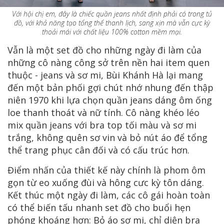
Với hội chị em, đây là chiếc quần jeans nhất định phải có trong tủ
đồ, với khả năng tạo tổng thể thanh lịch, sang xịn mà vẫn cực kỳ
thoải mái với chất liệu 100% cotton mềm mại.
Vẫn là một set đồ cho những ngày đi làm của
những cô nàng công sở trên nền hai item quen
thuộc - jeans và sơ mi, Bùi Khánh Hà lại mang
đến một bản phối gợi chút nhớ nhung đến thập
niên 1970 khi lựa chọn quần jeans dáng ôm ống
loe thanh thoát và nữ tính. Cô nàng khéo léo
mix quần jeans với bra top tối màu và sơ mi
trắng, không quên sơ vin và bỏ nút áo để tổng
thể trang phục cân đối và có cấu trúc hơn.
Điểm nhấn của thiết kế này chính là phom ôm
gọn từ eo xuống đùi và hông cưc kỳ tôn dáng.
Kết thúc một ngày đi làm, các cô gái hoàn toàn
có thể biến tấu nhanh set đồ cho buổi hẹn
phóng khoáng hơn: Bỏ áo sơ mi, chỉ diện bra