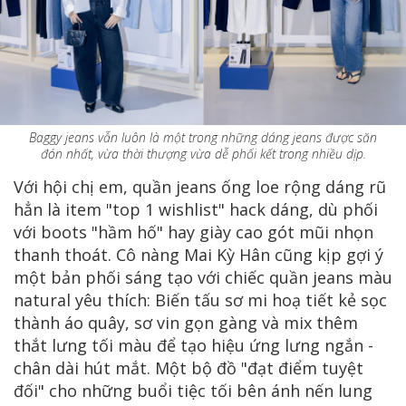
Baggy jeans vẫn luôn là một trong những dáng jeans được săn
đón nhất, vừa thời thượng vừa dễ phối kết trong nhiều dịp.
Với hội chị em, quần jeans ống loe rộng dáng rũ
hẳn là item "top 1 wishlist" hack dáng, dù phối
với boots "hầm hố" hay giày cao gót mũi nhọn
thanh thoát. Cô nàng Mai Kỳ Hân cũng kịp gợi ý
một bản phối sáng tạo với chiếc quần jeans màu
natural yêu thích: Biến tấu sơ mi hoạ tiết kẻ sọc
thành áo quây, sơ vin gọn gàng và mix thêm
thắt lưng tối màu để tạo hiệu ứng lưng ngắn -
chân dài hút mắt. Một bộ đồ "đạt điểm tuyệt
đối" cho những buổi tiệc tối bên ánh nến lung