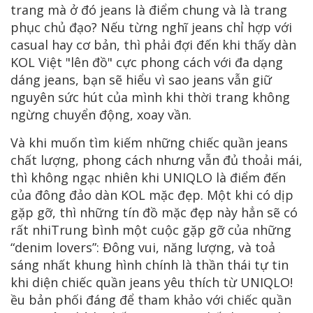
trang mà ở đó jeans là điểm chung và là trang
phục chủ đạo? Nếu từng nghĩ jeans chỉ hợp với
casual hay cơ bản, thì phải đợi đến khi thấy dàn
KOL Việt "lên đồ" cực phong cách với đa dạng
dáng jeans, bạn sẽ hiểu vì sao jeans vẫn giữ
nguyên sức hút của mình khi thời trang không
ngừng chuyển động, xoay vần.
Và khi muốn tìm kiếm những chiếc quần jeans
chất lượng, phong cách nhưng vẫn đủ thoải mái,
thì không ngạc nhiên khi UNIQLO là điểm đến
của đông đảo dàn KOL mặc đẹp. Một khi có dịp
gặp gỡ, thì những tín đồ mặc đẹp này hẳn sẽ có
rất nhiTrung bình một cuộc gặp gỡ của những
“denim lovers”: Đông vui, năng lượng, và toả
sáng nhất khung hình chính là thần thái tự tin
khi diện chiếc quần jeans yêu thích từ UNIQLO!
ều bản phối đáng để tham khảo với chiếc quần