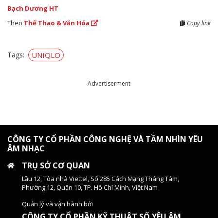
Bạch Dương HT
Theo
Thể Thao & Văn Hóa
Copy link
Tags:
UNIQLO
Advertiserment
CÔNG TY CỔ PHẦN CÔNG NGHỆ VÀ TẦM NHÌN YÊU
ÂM NHẠC
TRỤ SỞ CƠ QUAN
Lầu 12, Tòa nhà Viettel, Số 285 Cách Mạng Tháng Tám,
Phường 12, Quận 10, TP. Hồ Chí Minh, Việt Nam
Quản lý và vận hành bởi
CÔNG TY CỔ PHẦN KỸ THUẬT SỐ YÊU ÂM