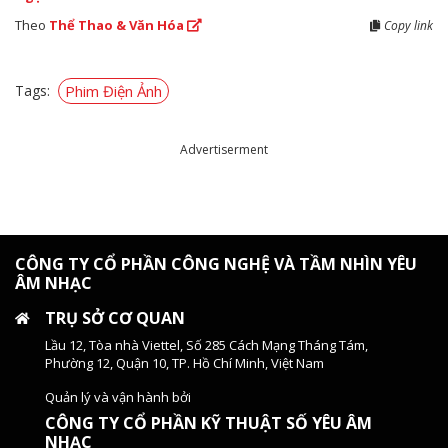
Theo
Thể Thao & Văn Hóa
Copy link
Tags:
Phim Điện Ảnh
Advertiserment
CÔNG TY CỔ PHẦN CÔNG NGHỆ VÀ TẦM NHÌN YÊU
ÂM NHẠC
TRỤ SỞ CƠ QUAN
Lầu 12, Tòa nhà Viettel, Số 285 Cách Mạng Tháng Tám,
Phường 12, Quận 10, TP. Hồ Chí Minh, Việt Nam
Quản lý và vận hành bởi
CÔNG TY CỔ PHẦN KỸ THUẬT SỐ YÊU ÂM
NHẠC