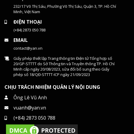
232/17 Võ Thị Sáu, Phường Võ Thị Sáu, Quận 3, TP. Hồ Chí
Minh, Việt Nam
ĐIỆN THOẠI
(+84) 2873 050 788
EMAIL
contact@yan.vn
Giấy phép thiết lập Trang thông tin Điện tử Tổng hợp số
20/GP-STTTT do Sở Thông tin và Truyền thông TP. Hồ Chí
Minh cấp ngày 20/08/2023, sửa đổi bổ sung theo Giấy
phép số 18/QĐ-STTTT-ICP ngày 21/09/2023
CHỊU TRÁCH NHIỆM QUẢN LÝ NỘI DUNG
Ông Lê Vũ Anh
vuanh@yan.vn
(+84) 2873 050 788