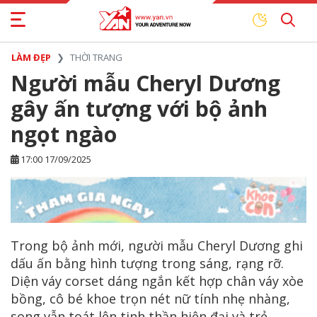
LÀM ĐẸP
THỜI TRANG
Người mẫu Cheryl Dương
gây ấn tượng với bộ ảnh
ngọt ngào
17:00 17/09/2025
Trong bộ ảnh mới, người mẫu Cheryl Dương ghi
dấu ấn bằng hình tượng trong sáng, rạng rỡ.
Diện váy corset dáng ngắn kết hợp chân váy xòe
bồng, cô bé khoe trọn nét nữ tính nhẹ nhàng,
song vẫn toát lên tinh thần hiện đại và trẻ