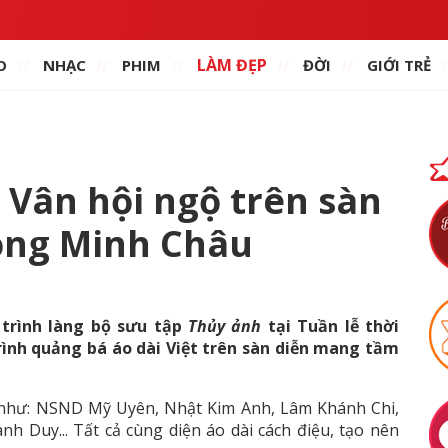
LÀM ĐẸP
O
NHẠC
PHIM
ĐỜI
GIỚI TRẺ
Vân hội ngộ trên sàn
ọng Minh Châu
trình làng bộ sưu tập
Thủy ảnh
tại Tuần lễ thời
trình quảng bá áo dài Việt trên sàn diễn mang tầm
như: NSND Mỹ Uyên, Nhật Kim Anh, Lâm Khánh Chi,
 Duy... Tất cả cùng diện áo dài cách điệu, tạo nên