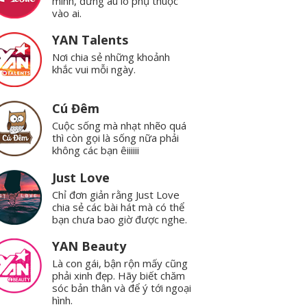
mình, đừng âu lo phụ thuộc
vào ai.
YAN Talents
Nơi chia sẻ những khoảnh
khắc vui mỗi ngày.
Cú Đêm
Cuộc sống mà nhạt nhẽo quá
thì còn gọi là sống nữa phải
không các bạn êiiiiii
Just Love
Chỉ đơn giản rằng Just Love
chia sẻ các bài hát mà có thể
bạn chưa bao giờ được nghe.
YAN Beauty
Là con gái, bận rộn mấy cũng
phải xinh đẹp. Hãy biết chăm
sóc bản thân và để ý tới ngoại
hình.