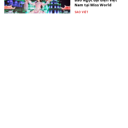
Bảo Ngọc đại diện Việt
Nam tại Miss World
SAO VIỆT
Thúy Diễm nhắn con gái
tương lai: "Mẹ muốn con
biết mẹ đã rất hạnh
phúc"
TÀI TRỢ
Sao Việt dự tiệc ngập sắc
hồng mừng con gái Ngô
Thanh Vân tròn 1 tuổi
SAO VIỆT
Xem thêm