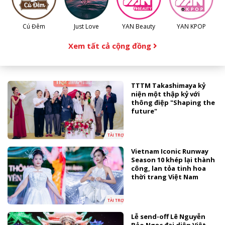
Cú Đêm
Just Love
YAN Beauty
YAN KPOP
Xem tất cả cộng đồng
TTTM Takashimaya kỷ
niện một thập kỷ với
thông điệp "Shaping the
future"
TÀI TRỢ
Vietnam Iconic Runway
Season 10 khép lại thành
công, lan tỏa tinh hoa
thời trang Việt Nam
TÀI TRỢ
Lễ send-off Lê Nguyễn