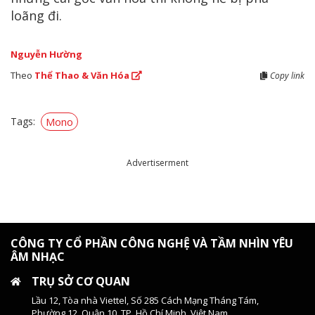
loãng đi.
Nguyễn Hường
Theo
Thể Thao & Văn Hóa
Copy link
Tags:
Mono
Advertiserment
CÔNG TY CỔ PHẦN CÔNG NGHỆ VÀ TẦM NHÌN YÊU
ÂM NHẠC
TRỤ SỞ CƠ QUAN
Lầu 12, Tòa nhà Viettel, Số 285 Cách Mạng Tháng Tám,
Phường 12, Quận 10, TP. Hồ Chí Minh, Việt Nam