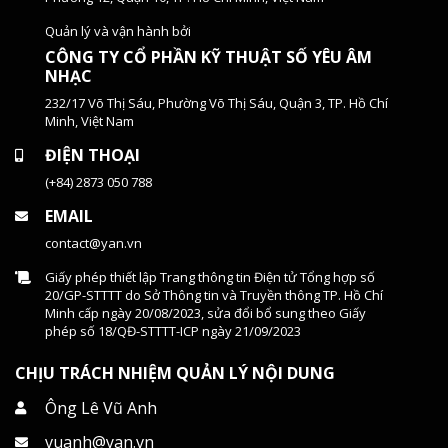
Quản lý và vận hành bởi
CÔNG TY CỔ PHẦN KỸ THUẬT SỐ YÊU ÂM
NHẠC
232/17 Võ Thị Sáu, Phường Võ Thị Sáu, Quận 3, TP. Hồ Chí
Minh, Việt Nam
ĐIỆN THOẠI
(+84) 2873 050 788
EMAIL
contact@yan.vn
Giấy phép thiết lập Trang thông tin Điện tử Tổng hợp số
20/GP-STTTT do Sở Thông tin và Truyền thông TP. Hồ Chí
Minh cấp ngày 20/08/2023, sửa đổi bổ sung theo Giấy
phép số 18/QĐ-STTTT-ICP ngày 21/09/2023
CHỊU TRÁCH NHIỆM QUẢN LÝ NỘI DUNG
Ông Lê Vũ Anh
vuanh@yan.vn