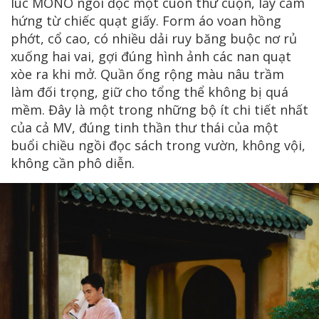
lúc MONO ngồi đọc một cuốn thư cuộn, lấy cảm
hứng từ chiếc quạt giấy. Form áo voan hồng
phớt, cổ cao, có nhiều dải ruy băng buộc nơ rủ
xuống hai vai, gợi đúng hình ảnh các nan quạt
xòe ra khi mở. Quần ống rộng màu nâu trầm
làm đối trọng, giữ cho tổng thể không bị quá
mềm. Đây là một trong những bộ ít chi tiết nhất
của cả MV, đúng tinh thần thư thái của một
buổi chiều ngồi đọc sách trong vườn, không vội,
không cần phô diễn.