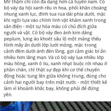
MV thậm chí còn đa dạng hơn cả tuyến nam. Có
bộ váy dạ hội xanh rêu in hoa, phối khăn choàng
nhung xanh lục, đính tua rua dài phía dưới, mặc
khi ngồi tựa vào chính linh vật khảm xanh trong
sân điện - một sự hòa màu có chủ đích giữa
người và vật. Có bộ váy đen ánh kim dáng
peplum, lưng áo khoét sâu lộ một mảng thêu
hình mây ẩn dưới lớp lưới mỏng, mặc trong
cảnh đêm dưới ánh đèn lồng, gợi cảm giác bí ẩn
nhiều hơn lãng mạn. Và có bộ váy lụa nhiều lớp
màu hồng, xanh ô liu, xanh nhạt buộc rời nhau ở
phần chân, chỉ thật sự đẹp khi cơ thể chuyển
động hoặc tung lên giữa không trung, đúng cho
cảnh hai người bay trên mặt nước - một thiết kế
làm vì khoảnh khắc bay, không phải để đứng
yên.