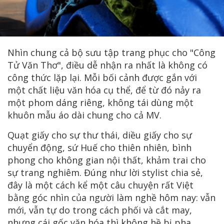
Nhìn chung cả bộ sưu tập trang phục cho "Công
Tử Văn Thơ", điều dễ nhận ra nhất là không có
công thức lặp lại. Mỗi bối cảnh được gắn với
một chất liệu văn hóa cụ thể, để từ đó nảy ra
một phom dáng riêng, không tái dùng một
khuôn mẫu áo dài chung cho cả MV.
Quạt giấy cho sự thư thái, diều giấy cho sự
chuyển động, sứ Huế cho thiên nhiên, bình
phong cho không gian nội thất, khảm trai cho
sự trang nghiêm. Đúng như lời stylist chia sẻ,
đây là một cách kể một câu chuyện rất Việt
bằng góc nhìn của người làm nghề hôm nay: vẫn
mới, vẫn tự do trong cách phối và cắt may,
nhưng cái gốc văn hóa thì không hề bị pha