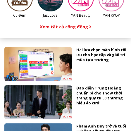
Cú Đêm
Just Love
YAN Beauty
YAN KPOP
Xem tất cả cộng đồng
Hai lựa chọn màn hình tối
ưu cho học tập và giải trí
mùa tựu trường
TÀI TRỢ
Đạo diễn Trung Hoàng
chuẩn bị cho show thời
trang quy tụ 50 thương
hiệu áo cưới
TÀI TRỢ
Phạm Anh Duy trở về tuổi