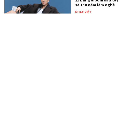
23 bằng album đầu tay
sau 10 năm làm nghề
NHẠC VIỆT
Linh Nga Couture mang
BST Hana Yuri đến Kyoto
Wedding Exhibition 2026
SAO VIỆT
Trấn Thành khai máy
phim Tết 2027 với “Em”
PHIM VIỆT
Xem thêm