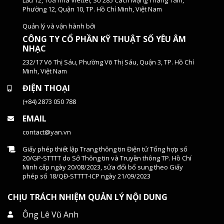
Phường 12, Quận 10, TP. Hồ Chí Minh, Việt Nam
Quản lý và vận hành bởi
CÔNG TY CỔ PHẦN KỸ THUẬT SỐ YÊU ÂM
NHẠC
232/17 Võ Thị Sáu, Phường Võ Thị Sáu, Quận 3, TP. Hồ Chí
Minh, Việt Nam
ĐIỆN THOẠI
(+84) 2873 050 788
EMAIL
contact@yan.vn
Giấy phép thiết lập Trang thông tin Điện tử Tổng hợp số
20/GP-STTTT do Sở Thông tin và Truyền thông TP. Hồ Chí
Minh cấp ngày 20/08/2023, sửa đổi bổ sung theo Giấy
phép số 18/QĐ-STTTT-ICP ngày 21/09/2023
CHỊU TRÁCH NHIỆM QUẢN LÝ NỘI DUNG
Ông Lê Vũ Anh