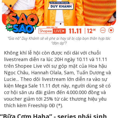
“Gia nô” Duy Khánh sẽ về phe ai hay sẽ bị cặp bạn thân hợp tác
“đàn áp”?
Không khí lễ hội còn được nối dài với chuỗi
livestream diễn ra lúc 20H ngày 10.11 và 11.11
trên Shopee Live với sự góp mặt của Hoa hậu
Ngọc Châu, Hannah Olala, Sam, Tuấn Dương và
Lucie... Theo dõi livestream lớn diễn ra vào sự
kiện Mega Sale 11.11 đợt này, người dùng sẽ có
cơ hội săn ưu đãi giảm đến 4.000.000 đồng và
voucher giảm tới 25% từ các thương hiệu yêu
thích kèm Freeship 0Đ (*).
“Bữa Cơm Haha” - series phái sinh