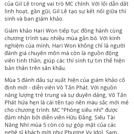
của Gil Lê trong vai trò MC chính. Với lối dẫn dắt
linh hoạt, gần gũi, Gil Lê tạo sự kết nối giữa thí
sinh và ban giám khảo.
Giám khảo Hari Won tiếp tục đồng hành cùng
chương trình sau nhiều mùa gắn bó. Với kinh
nghiệm của mình, Hari Won không chỉ là người
đánh giá chuyên môn mà còn là nguồn động
viên tinh thần, giúp các thí sinh tự tin thể hiện
bản thân trên sân khấu.
Mùa 5 đánh dấu sự xuất hiện của giám khảo cố
định mới - diễn viên Võ Tấn Phát. Với nguồn
năng lượng trẻ trung và sự duyên dáng, Võ Tấn
Phát hứa hẹn là cái tên tạo nên màu sắc mới mẻ
cho chương trình. MC "Phòng siêu nhí" được
đảm nhận bởi diễn viên Hữu Đằng. Siêu Tài
Năng Nhí mùa 5 còn có sự góp mặt của các
nghệ sĩ khách mời như Phương Vy Idol, Sam,