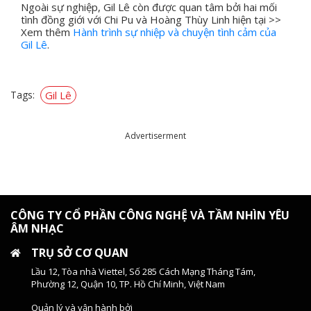
Ngoài sự nghiệp, Gil Lê còn được quan tâm bởi hai mối
tình đồng giới với Chi Pu và Hoàng Thùy Linh hiện tại >>
Xem thêm
Hành trình sự nhiệp và chuyện tình cảm của
Gil Lê
.
Tags:
Gil Lê
Advertiserment
CÔNG TY CỔ PHẦN CÔNG NGHỆ VÀ TẦM NHÌN YÊU
ÂM NHẠC
TRỤ SỞ CƠ QUAN
Lầu 12, Tòa nhà Viettel, Số 285 Cách Mạng Tháng Tám,
Phường 12, Quận 10, TP. Hồ Chí Minh, Việt Nam
Quản lý và vận hành bởi