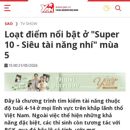
SAO
TV SHOW
Loạt điểm nổi bật ở "Super
10 - Siêu tài năng nhí" mùa
5
15:00 21/05/2026
Đây là chương trình tìm kiếm tài năng thuộc
độ tuổi 4-14 ở mọi lĩnh vực trên khắp lãnh thổ
Việt Nam. Ngoài việc thể hiện những khả
năng đặc biệt, các thí sinh còn tương tác với
BGK, qua đó bộc lộ cá tính, ước mơ,...