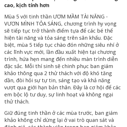
cao, kịch tính hơn
Mùa 5 với tinh thần ƯƠM MẦM TÀI NĂNG -
VƯƠN MÌNH TỎA SÁNG, chương trình hy vọng
sẽ tiếp tục trở thành điểm tựa để các bé thể
hiện tài năng và tỏa sáng trên sân khấu. Đặc
biệt, mùa 5 tiếp tục chào đón những siêu nhí ở
các lĩnh vực mới, lần đầu xuất hiện tại chương
trình, hứa hẹn mang đến nhiều màn trình diễn
đặc sắc. Mỗi thí sinh sẽ chinh phục ban giám
khảo thông qua 2 thử thách với độ khó tăng
dần, đòi hỏi sự tự tin, sáng tạo và khả năng
vượt qua giới hạn bản thân. Đây là cơ hội để các
em bộc lộ tư duy, sự linh hoạt và không ngại
thử thách.
Giữ đúng tinh thần ở các mùa trước, ban giám
khảo không chỉ dừng lại ở vai trò quan sát và
đánh giá, các thành viên trong ban giám khảo