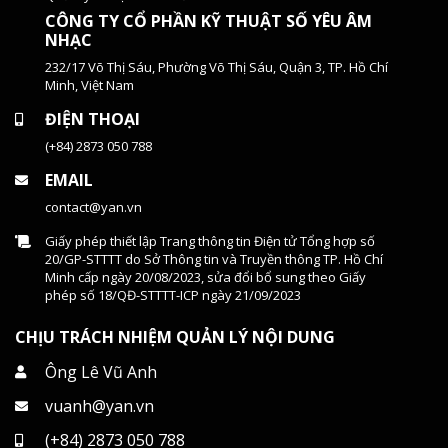
CÔNG TY CỔ PHẦN KỸ THUẬT SỐ YÊU ÂM
NHẠC
232/17 Võ Thị Sáu, Phường Võ Thị Sáu, Quận 3, TP. Hồ Chí
Minh, Việt Nam
ĐIỆN THOẠI
(+84) 2873 050 788
EMAIL
contact@yan.vn
Giấy phép thiết lập Trang thông tin Điện tử Tổng hợp số
20/GP-STTTT do Sở Thông tin và Truyền thông TP. Hồ Chí
Minh cấp ngày 20/08/2023, sửa đổi bổ sung theo Giấy
phép số 18/QĐ-STTTT-ICP ngày 21/09/2023
CHỊU TRÁCH NHIỆM QUẢN LÝ NỘI DUNG
Ông Lê Vũ Anh
vuanh@yan.vn
(+84) 2873 050 788