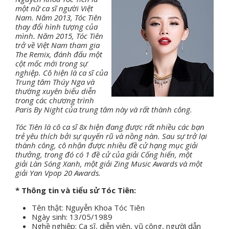
một nữ ca sĩ người Việt
Nam. Năm 2013, Tóc Tiên
thay đổi hình tượng của
mình. Năm 2015, Tóc Tiên
trở về Việt Nam tham gia
The Remix, đánh đấu một
cột mốc mới trong sự
nghiệp. Cô hiện là ca sĩ của
Trung tâm Thúy Nga và
thường xuyên biểu diễn
trong các chương trình
Paris By Night của trung tâm này và rất thành công.
Tóc Tiên là cô ca sĩ 8x hiện đang được rất nhiều các bạn
trẻ yêu thích bởi sự quyến rũ và nồng nàn. Sau sự trở lại
thành công, cô nhận được nhiều đề cử hạng mục giải
thưởng, trong đó có 1 đề cử của giải Cống hiến, một
giải Làn Sóng Xanh, một giải Zing Music Awards và một
giải Yan Vpop 20 Awards.
* Thông tin và tiểu sử Tóc Tiên:
Tên thật: Nguyễn Khoa Tóc Tiên
Ngày sinh: 13/05/1989
Nghề nghiệp: Ca sĩ, diễn viên, vũ công, người dẫn