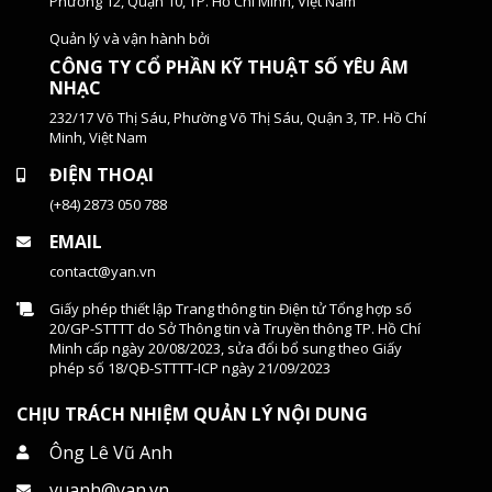
Phường 12, Quận 10, TP. Hồ Chí Minh, Việt Nam
Quản lý và vận hành bởi
CÔNG TY CỔ PHẦN KỸ THUẬT SỐ YÊU ÂM
NHẠC
232/17 Võ Thị Sáu, Phường Võ Thị Sáu, Quận 3, TP. Hồ Chí
Minh, Việt Nam
ĐIỆN THOẠI
(+84) 2873 050 788
EMAIL
contact@yan.vn
Giấy phép thiết lập Trang thông tin Điện tử Tổng hợp số
20/GP-STTTT do Sở Thông tin và Truyền thông TP. Hồ Chí
Minh cấp ngày 20/08/2023, sửa đổi bổ sung theo Giấy
phép số 18/QĐ-STTTT-ICP ngày 21/09/2023
CHỊU TRÁCH NHIỆM QUẢN LÝ NỘI DUNG
Ông Lê Vũ Anh
vuanh@yan.vn