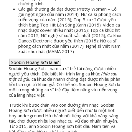
chương trình
Các giải thưởng đã đạt được: Pretty Woman – Cô
gái ngọt ngào của năm (2014); Nữ ca sĩ phong cách
triển vọng của năm (2015); Top 5 ca sĩ được yêu
thích bảng Top Hit Làn Sóng Xanh (2015); Video ca
nhạc được cover nhiều nhất (2015); Top ca khúc hit
năm 2015; Nữ nghệ sĩ xuất sắc nhất (2015); Ca khúc
Dance/Electronic được yêu thích (2015); Nữ ca sĩ
phong cách nhất của năm (2017); Nghệ sĩ Việt Nam
xuất sắc nhất (MAMA 2017)
Soobin Hoàng Sơn là ai?
Soobin Hoàng Sơn - nam ca sĩ trẻ tài năng được nhiều
người yêu thích. Đặc biệt khi trình làng ca khúc
Phía sau
một cô gái
, ca khúc đã nhanh chóng đạt được nhiều phản
hồi tích cực từ khán giả. Có thể nói, Soobin Hoàng Sơn là
một trong những ca sĩ trẻ đầy tiềm năng và triển vọng
của làng nhạc Việt.
Trước khi bươc chân vào con đường âm nhạc, Soobin
Hoàng Sơn được nhiều người biết đến như là một hot
boy underground Hà thành nổi tiếng với khả năng sáng
tác, chơi được nhiều loại nhạc cụ, vũ đạo nhuần nhuyễn.
Từ 2015, anh Soobin Hoàng Sơn bắt đầu Nam tiến và
bắt đầu sự nghiệp ca hát của mình.