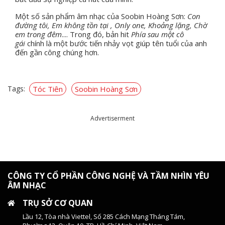
Một số sản phẩm âm nhạc của Soobin Hoàng Sơn:
Con
đường tôi, Em không tồn tại , Only one, Khoảng lặng, Chờ
em trong đêm
.... Trong đó, bản hit
Phía sau một cô
gái
chính là một bước tiến nhảy vọt giúp tên tuổi của anh
đến gần công chúng hơn.
Tags:
Tóc Tiên
Soobin Hoàng Sơn
Advertiserment
CÔNG TY CỔ PHẦN CÔNG NGHỆ VÀ TẦM NHÌN YÊU
ÂM NHẠC
TRỤ SỞ CƠ QUAN
Lầu 12, Tòa nhà Viettel, Số 285 Cách Mạng Tháng Tám,