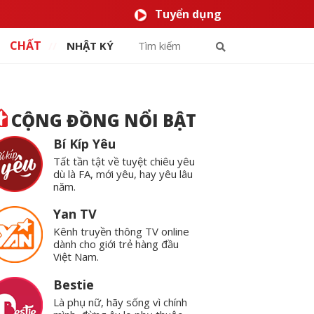
Tuyển dụng
CHẤT
NHẬT KÝ
CỘNG ĐỒNG NỔI BẬT
Bí Kíp Yêu
Tất tần tật về tuyệt chiêu yêu
dù là FA, mới yêu, hay yêu lâu
năm.
Yan TV
Kênh truyền thông TV online
dành cho giới trẻ hàng đầu
Việt Nam.
Bestie
Là phụ nữ, hãy sống vì chính