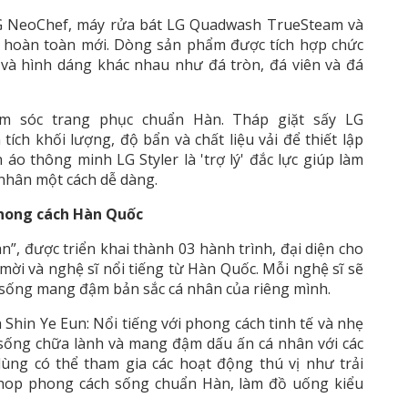
 LG NeoChef, máy rửa bát LG Quadwash TrueSteam và
ew hoàn toàn mới. Dòng sản phẩm được tích hợp chức
 và hình dáng khác nhau như đá tròn, đá viên và đá
ăm sóc trang phục chuẩn Hàn. Tháp giặt sấy LG
ch khối lượng, độ bẩn và chất liệu vải để thiết lập
 áo thông minh LG Styler là 'trợ lý' đắc lực giúp làm
 nhân một cách dễ dàng.
hong cách Hàn Quốc
”, được triển khai thành 03 hành trình, đại diện cho
mời và nghệ sĩ nổi tiếng từ Hàn Quốc. Mỗi nghệ sĩ sẽ
sống mang đậm bản sắc cá nhân của riêng mình.
Shin Ye Eun: Nổi tiếng với phong cách tinh tế và nhẹ
sống chữa lành và mang đậm dấu ấn cá nhân với các
dùng có thể tham gia các hoạt động thú vị như trải
shop phong cách sống chuẩn Hàn, làm đồ uống kiểu