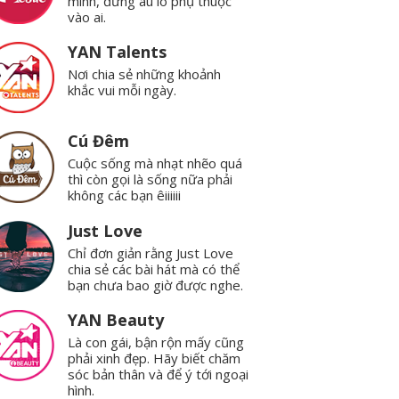
mình, đừng âu lo phụ thuộc
vào ai.
YAN Talents
Nơi chia sẻ những khoảnh
khắc vui mỗi ngày.
Cú Đêm
Cuộc sống mà nhạt nhẽo quá
thì còn gọi là sống nữa phải
không các bạn êiiiiii
Just Love
Chỉ đơn giản rằng Just Love
chia sẻ các bài hát mà có thể
bạn chưa bao giờ được nghe.
YAN Beauty
Là con gái, bận rộn mấy cũng
phải xinh đẹp. Hãy biết chăm
sóc bản thân và để ý tới ngoại
hình.