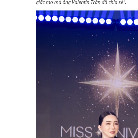
giấc mơ mà ông Valentin Trần đã chia sẻ".