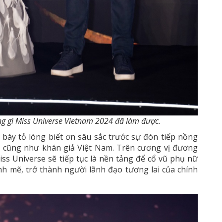
ng gì Miss Universe Vietnam 2024 đã làm được.
g bày tỏ lòng biết ơn sâu sắc trước sự đón tiếp nồng
m cũng như khán giả Việt Nam. Trên cương vị đương
iss Universe sẽ tiếp tục là nền tảng để cổ vũ phụ nữ
ạnh mẽ, trở thành người lãnh đạo tương lai của chính