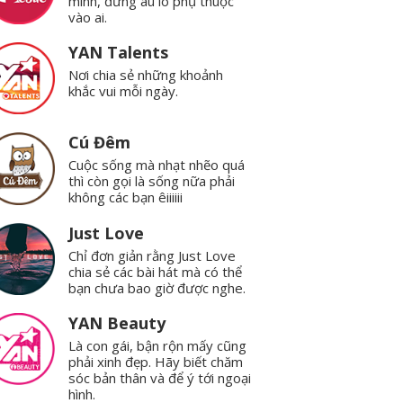
mình, đừng âu lo phụ thuộc
vào ai.
YAN Talents
Nơi chia sẻ những khoảnh
khắc vui mỗi ngày.
Cú Đêm
Cuộc sống mà nhạt nhẽo quá
thì còn gọi là sống nữa phải
không các bạn êiiiiii
Just Love
Chỉ đơn giản rằng Just Love
chia sẻ các bài hát mà có thể
bạn chưa bao giờ được nghe.
YAN Beauty
Là con gái, bận rộn mấy cũng
phải xinh đẹp. Hãy biết chăm
sóc bản thân và để ý tới ngoại
hình.